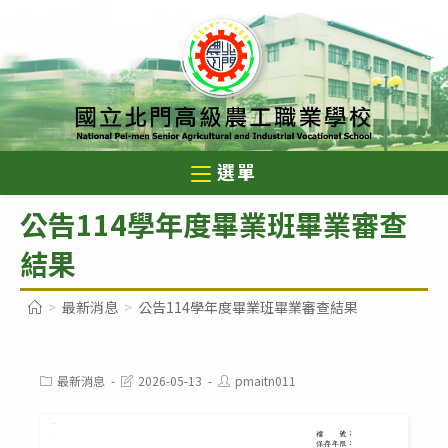
跳
轉
至
主
要
內
選單
容
公告114學年度畢業班畢業審查
結果
>
最新消息
>
公告114學年度畢業班畢業審查結果
Post
Post
Post
最新消息
2026-05-13
pmaitn011
category:
last
author:
modified: