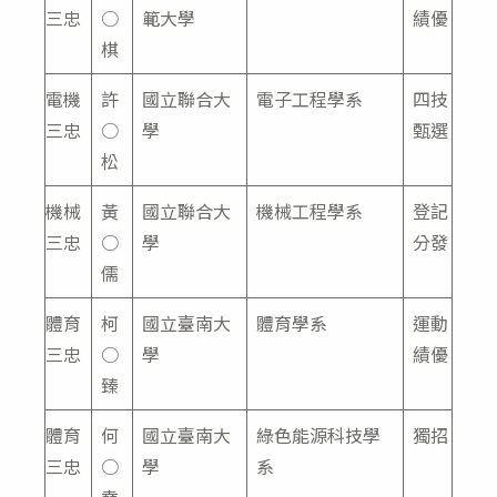
三忠
○
範大學
績優
棋
電機
許
國立聯合大
電子工程學系
四技
三忠
○
學
甄選
松
機械
黃
國立聯合大
機械工程學系
登記
三忠
○
學
分發
儒
體育
柯
國立臺南大
體育學系
運動
三忠
○
學
績優
臻
體育
何
國立臺南大
綠色能源科技學
獨招
三忠
○
學
系