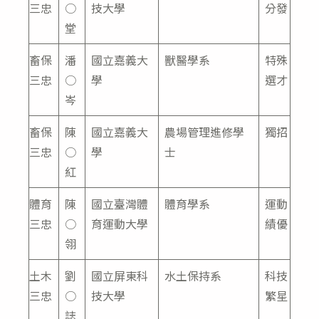
三忠
○
技大學
分發
堂
畜保
潘
國立嘉義大
獸醫學系
特殊
三忠
○
學
選才
岑
畜保
陳
國立嘉義大
農場管理進修學
獨招
三忠
○
學
士
紅
體育
陳
國立臺灣體
體育學系
運動
三忠
○
育運動大學
績優
翎
土木
劉
國立屏東科
水土保持系
科技
三忠
○
技大學
繁星
誌