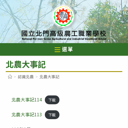
跳
轉
至
主
要
內
選單
容
北農大事記
>
認識北農
>
北農大事記
北農大事記114
下載
北農大事記113
下載