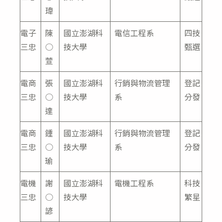
瑋
電子
陳
國立澎湖科
電信工程系
四技
三忠
○
技大學
甄選
萱
電商
張
國立澎湖科
行銷與物流管理
登記
三忠
○
技大學
系
分發
達
電商
鍾
國立澎湖科
行銷與物流管理
登記
三忠
○
技大學
系
分發
瑜
電機
謝
國立澎湖科
電機工程系
科技
三忠
○
技大學
繁星
諺