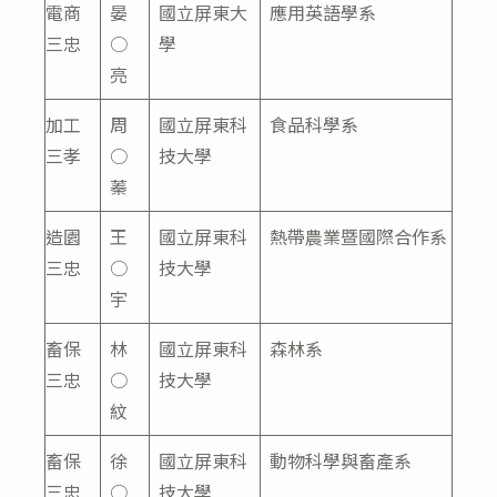
電商
晏
國立屏東大
應用英語學系
三忠
○
學
亮
加工
周
國立屏東科
食品科學系
三孝
○
技大學
蓁
造園
王
國立屏東科
熱帶農業暨國際合作系
三忠
○
技大學
宇
畜保
林
國立屏東科
森林系
三忠
○
技大學
紋
畜保
徐
國立屏東科
動物科學與畜產系
三忠
○
技大學