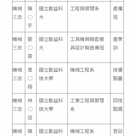
機械
陳
國立勤益科
工程與管理系
產攜
三忠
○
大
班
宇
機械
劉
國立勤益科
工具機與精密模
產學
三忠
○
大
具設計製造專班
訓
霖
機械
曾
國立勤益科
機械工程系
技優
三忠
○
技大學
甄審
翔
機械
林
國立勤益科
工業工程與管理
四技
三忠
○
技大學
系
甄選
廷
機械
陳
國立勤益科
機械工程系
登記