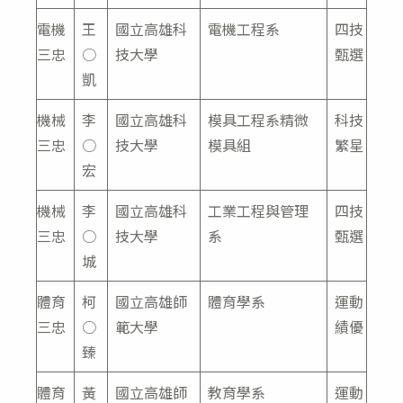
電機
王
國立高雄科
電機工程系
四技
三忠
○
技大學
甄選
凱
機械
李
國立高雄科
模具工程系精微
科技
三忠
○
技大學
模具組
繁星
宏
機械
李
國立高雄科
工業工程與管理
四技
三忠
○
技大學
系
甄選
城
體育
柯
國立高雄師
體育學系
運動
三忠
○
範大學
績優
臻
體育
黃
國立高雄師
教育學系
運動