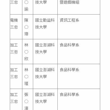
三忠
○
技大學
暨遊戲機組
諭
電機
陳
國立勤益科
資訊工程系
三忠
○
技大學
瑋
加工
林
國立澎湖科
食品科學系
三忠
○
技大學
欣
加工
林
國立澎湖科
食品科學系
三忠
○
技大學
瑾
加工
張
國立澎湖科
食品科學系
三忠
○
技大學
濠