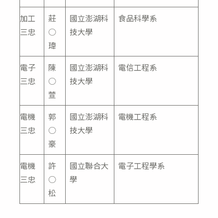
加工
莊
國立澎湖科
食品科學系
三忠
○
技大學
瑋
電子
陳
國立澎湖科
電信工程系
三忠
○
技大學
萱
電機
郭
國立澎湖科
電機工程系
三忠
○
技大學
豪
電機
許
國立聯合大
電子工程學系
三忠
○
學
松