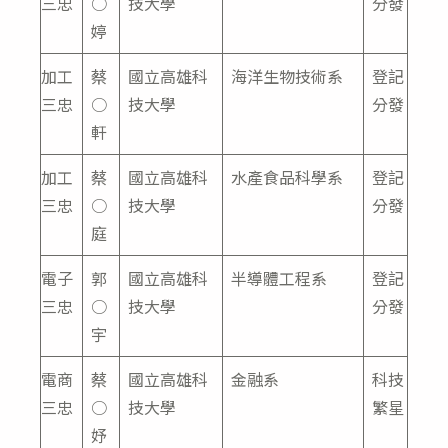
三忠
○
技大學
分發
婷
加工
蔡
國立高雄科
海洋生物技術系
登記
三忠
○
技大學
分發
軒
加工
蔡
國立高雄科
水產食品科學系
登記
三忠
○
技大學
分發
庭
電子
郭
國立高雄科
半導體工程系
登記
三忠
○
技大學
分發
宇
電商
蔡
國立高雄科
金融系
科技
三忠
○
技大學
繁星
妤