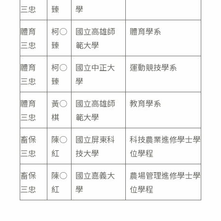
三忠
臻
學
體育
柯○
國立高雄師
體育學系
三忠
臻
範大學
體育
柯○
國立中正大
運動競技學系
三忠
臻
學
體育
黃○
國立高雄師
教育學系
三忠
棋
範大學
畜保
陳○
國立屏東科
科技農業進修學士學
三忠
紅
技大學
位學程
畜保
陳○
國立嘉義大
農場管理進修學士學
三忠
紅
學
位學程