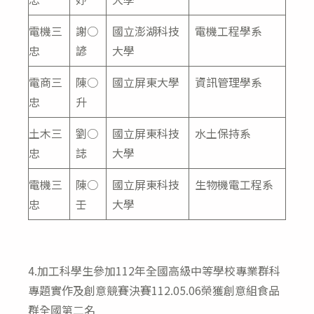
電機三
謝○
國立澎湖科技
電機工程學系
忠
諺
大學
電商三
陳○
國立屏東大學
資訊管理學系
忠
升
土木三
劉○
國立屏東科技
水土保持系
忠
誌
大學
電機三
陳○
國立屏東科技
生物機電工程系
忠
壬
大學
4.加工科學生參加112年全國高級中等學校專業群科
專題實作及創意競賽決賽112.05.06榮獲創意組食品
群全國第二名