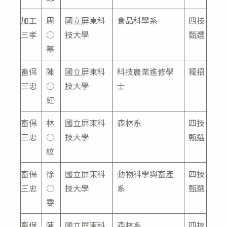
加工
周
國立屏東科
食品科學系
四技
三孝
○
技大學
甄選
蓁
畜保
陳
國立屏東科
科技農業進修學
獨招
三忠
○
技大學
士
紅
畜保
林
國立屏東科
森林系
四技
三忠
○
技大學
甄選
紋
畜保
徐
國立屏東科
動物科學與畜產
四技
三忠
○
技大學
系
甄選
雯
畜保
陳
國立屏東科
森林系
四技