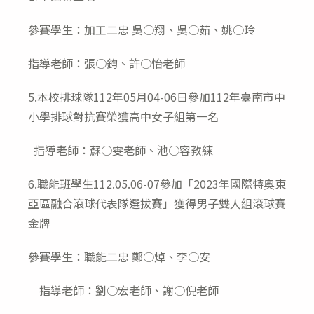
參賽學生：加工二忠 吳○翔、吳○茹、姚○玲
指導老師：張○鈞、許○怡老師
5.本校排球隊112年05月04-06日參加112年臺南市中
小學排球對抗賽榮獲高中女子組第一名
指導老師：蘇○雯老師、池○容教練
6.職能班學生112.05.06-07參加「2023年國際特奧東
亞區融合滾球代表隊選拔賽」獲得男子雙人組滾球賽
金牌
參賽學生：職能二忠 鄭○焯、李○安
指導老師：劉○宏老師、謝○倪老師