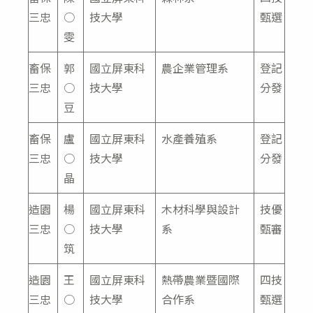
三忠
○
技大學
甄選
雯
畜保
郭
國立屏東科
農企業管理系
登記
三忠
○
技大學
分發
豆
畜保
盧
國立屏東科
水產養殖系
登記
三忠
○
技大學
分發
晶
造園
楊
國立屏東科
木材科學與設計
技優
三忠
○
技大學
系
甄審
筑
造園
王
國立屏東科
熱帶農業暨國際
四技
三忠
○
技大學
合作系
甄選