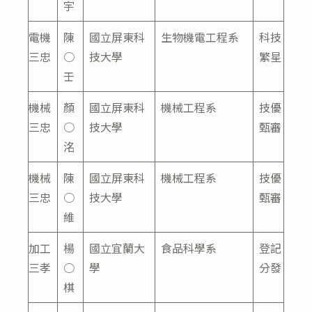
宇
電機
陳
國立屏東科
生物機電工程系
科技
三忠
○
技大學
繁星
壬
機械
顏
國立屏東科
機械工程系
技優
三忠
○
技大學
甄審
洺
機械
陳
國立屏東科
機械工程系
技優
三忠
○
技大學
甄審
維
加工
楊
國立宜蘭大
食品科學系
登記
三孝
○
學
分發
棋