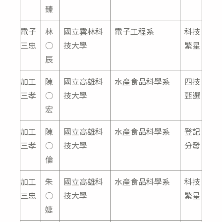
臻
電子
林
國立雲林科
電子工程系
科技
三忠
○
技大學
繁星
辰
加工
陳
國立高雄科
水產食品科學系
四技
三孝
○
技大學
甄選
宏
加工
陳
國立高雄科
水產食品科學系
登記
三孝
○
技大學
分發
倫
加工
朱
國立高雄科
水產食品科學系
科技
三忠
○
技大學
繁星
婕