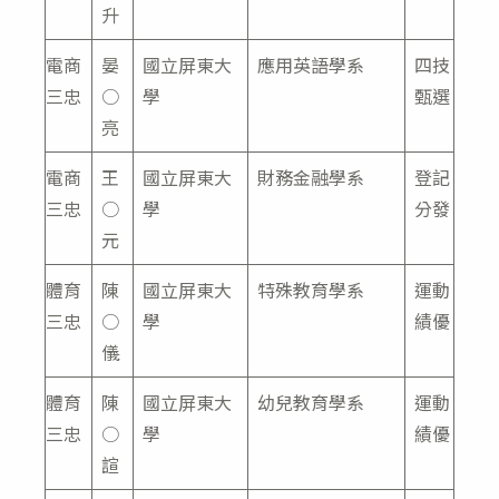
升
電商
晏
國立屏東大
應用英語學系
四技
三忠
○
學
甄選
亮
電商
王
國立屏東大
財務金融學系
登記
三忠
○
學
分發
元
體育
陳
國立屏東大
特殊教育學系
運動
三忠
○
學
績優
儀
體育
陳
國立屏東大
幼兒教育學系
運動
三忠
○
學
績優
諠