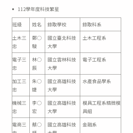
112學年度科技繁星
班級
姓名
錄取學校
錄取科系
土木三
鄭○
國立臺北科技
土木工程系
忠
駿
大學
電子三
林○
國立雲林科技
電子工程系
忠
辰
大學
加工三
朱○
國立高雄科技
水產食品學系
忠
婕
大學
機械三
李○
國立高雄科技
模具工程系精微模
忠
宏
大學
具組
電商三
蔡○
國立高雄科技
金融系
忠
妤
大學