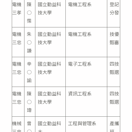
電機
陳
國立勤益科
電機工程系
登記
三孝
○
技大學
分發
霈
電機
朱
國立勤益科
電機工程系
技優
三忠
○
技大學
甄審
謙
電機
辛
國立勤益科
電子工程系
四技
三忠
○
技大學
甄選
諭
電機
陳
國立勤益科
資訊工程系
四技
三忠
○
技大學
甄選
瑋
機械
曾
國立勤益科
工程與管理系
產攜
三忠
○
大
班