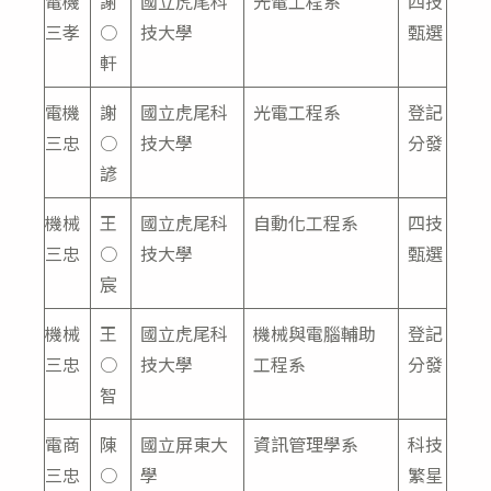
電機
謝
國立虎尾科
光電工程系
四技
三孝
○
技大學
甄選
軒
電機
謝
國立虎尾科
光電工程系
登記
三忠
○
技大學
分發
諺
機械
王
國立虎尾科
自動化工程系
四技
三忠
○
技大學
甄選
宸
機械
王
國立虎尾科
機械與電腦輔助
登記
三忠
○
技大學
工程系
分發
智
電商
陳
國立屏東大
資訊管理學系
科技
三忠
○
學
繁星