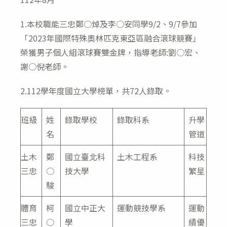
1.本校職能三忠鄭○焯及李○安同學9/2、9/7參加
「2023年國際特殊奧林匹克東亞區融合滾球競賽」
榮獲男子個人組滾球賽雙金牌，指導老師:劉○宏、
謝○倪老師。
2.112學年度國立大學榜單，共72人錄取。
班級
姓
錄取學校
錄取科系
升學
名
管道
土木
鄭
國立臺北科
土木工程系
科技
三忠
○
技大學
繁星
駿
體育
柯
國立中正大
運動競技學系
運動
三忠
○
學
績優