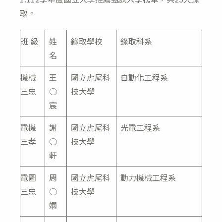
取。
班 級
姓
錄取學校
錄取科系
名
機械
王
國立虎尾科
自動化工程系
三忠
○
技大學
宸
電機
謝
國立虎尾科
光電工程系
三孝
○
技大學
軒
電圖
周
國立虎尾科
動力機械工程系
三忠
○
技大學
嫻