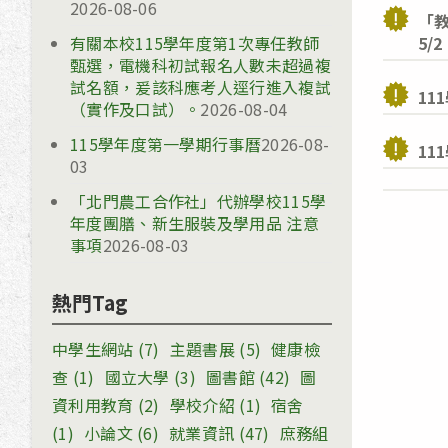
2026-08-06
「
有關本校115學年度第1次專任教師
5/2
甄選，電機科初試報名人數未超過複
試名額，爰該科應考人逕行進入複試
11
（實作及口試）。
2026-08-04
115學年度第一學期行事曆
2026-08-
11
03
「北門農工合作社」代辦學校115學
年度團膳、新生服裝及學用品 注意
事項
2026-08-03
熱門Tag
中學生網站
(7)
主題書展
(5)
健康檢
查
(1)
國立大學
(3)
圖書館
(42)
圖
資利用教育
(2)
學校介紹
(1)
宿舍
(1)
小論文
(6)
就業資訊
(47)
庶務組