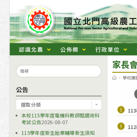
跳
轉
至
主
要
內
認識北農
公佈欄
行政單位
容
家長
Search
for:
>
學校團
公告
公
選取分類
11
告
本校115學年度電機科教師甄選術科
考試公告
2026-08-07
11
115學年度新生始業輔導新生須知