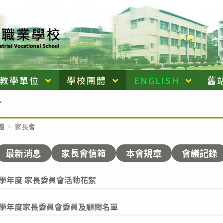
教學單位
學校團體
ENGLISH
舊
會
體
>
家長會
最新消息
家長會信箱
本會規章
會議記錄
3學年度 家長委員會活動花絮
2學年度家長委員會委員及顧問名單