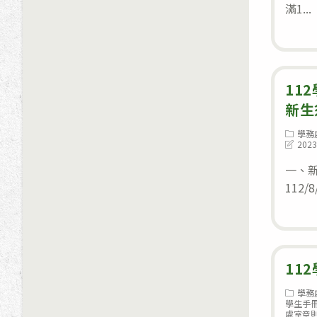
滿1...
11
新生
Post
學務
category
Post
2023
last
modifie
一、
112/8
11
Post
學務
category
學生手
處室章