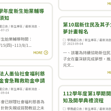
年
閱
區
生
度
3學年度新生始業輔導
實
須
新
須知
用
知
生
第10屆新住民及其子
技
處公告
/
新生專區
/
最新消息
:
始
-07-15
夢計畫報名
能
業
d:
新生始業輔導時間：
學
Post
學務處公告
/
新生專區
/
最新消
category:
Post
輔
2023-09-04
/15(四)~113/8/1...
程
last
導
113
modified:
一、該署為持續協助新住民
閱讀全文
輔
報
學
子女在臺深耕完成夢想，推
導
元文...
到
年
分
教
度
法人墨仙社會福利慈
閱
發
室
新
金會急難救助金申請
錄
名
生
取
處公告
/
新生專區
/
最新消息
112學年度第1學期
單
:
始
-09-04
學
知及開學典禮流程
業
d:
本會已辦理社會福利慈善為
生
輔
，針對失親或弱勢教廷之未
榜
Post
學務處公告
/
新生專區
/
最新消