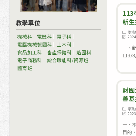
11
新生
教學單位
Post
學務
機械科
電機科
電子科
category
Post
2024
last
電腦機械製圖科
土木科
modifie
一、
食品加工科
畜產保健科
造園科
113/8
電子商務科
綜合職能科/資源班
體育班
財團
善基
Post
學務
category
Post
2023
last
modifie
一、
目的