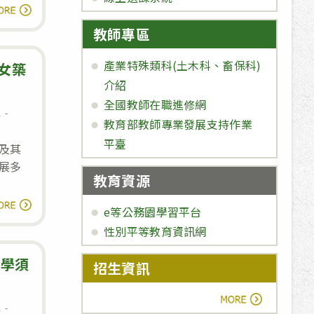
間
「北
描
讀全文
路
門
述
教師專區
線
農
表
產業特殊類科(土木科、畜保科)
工
女築
及
介紹
合
乘
全國教師在職進修網
作
息
車
教育部教師專業發展支持作業
社
地
平臺
」
及其
點
代
展多
教育資源
描
辦
第
述
團
讀全文
e等公務園學習平台
10
膳、
性別平等教育資訊網
屆
新
新
開學須
生
招生資訊
住
服
more
民
裝、
息