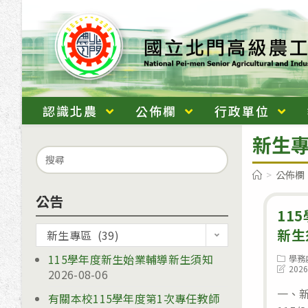
跳
轉
至
主
要
內
認識北農
公佈欄
行政單位
容
新生
Search
for:
>
公佈欄
公告
11
公
新生
新生專區 (39)
告
115學年度新生始業輔導新生須知
Post
學務
category
Post
2026
2026-08-06
last
modifie
一、
有關本校115學年度第1次專任教師