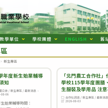
教學單位
學校團體
ENGLISH
舊
專區
>
新生專區
5學年度新生始業輔導
「北門農工合作社」
須知
學校115學年度團膳
生服裝及學用品 注意
處公告
/
新生專區
/
最新消息
:
-08-06
Post
合作社訊息
/
新生專區
/
最新消
category:
Post
2026-08-03
d:
新生始業輔導時間：
last
modified: