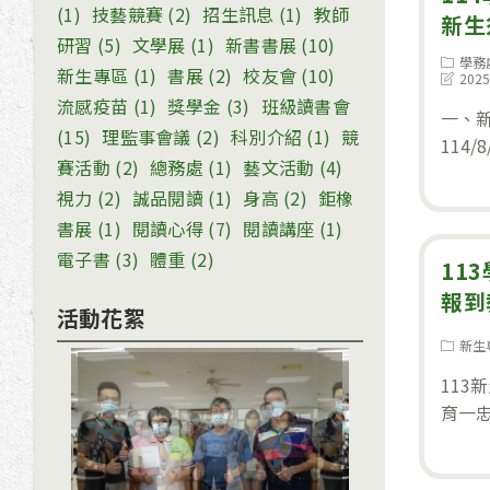
(1)
技藝競賽
(2)
招生訊息
(1)
教師
新生
研習
(5)
文學展
(1)
新書書展
(10)
Post
學務
新生專區
(1)
書展
(2)
校友會
(10)
category
Post
2025
last
流感疫苗
(1)
獎學金
(3)
班級讀書會
modifie
一、
(15)
理監事會議
(2)
科別介紹
(1)
競
114/8
賽活動
(2)
總務處
(1)
藝文活動
(4)
視力
(2)
誠品閱讀
(1)
身高
(2)
鉅橡
書展
(1)
閱讀心得
(7)
閱讀講座
(1)
電子書
(3)
體重
(2)
11
報到
活動花絮
Post
新生
category
113
育一忠