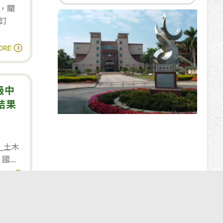
for:
名
典
，關
單
訂
禮
流
112
讀全文
程
學
年
度
級中
「北
結果
門
農
工
_土木
1713｜聯絡信箱：
kkman1235@mail.edu.tw
合
站地圖
...
作
112
讀全文
社」
學
代
年
辦
度