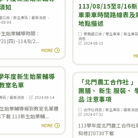
113/08/15至8/16
北
須知
車乘車時間路線表及
門
處公告
/
新生專區
/
最新消息
地點描述
:
高
-08-04
級
d:
新生始業輔導時間：
Post
學務處公告
/
學生專車
/
新生專
category:
消息
農
/21(四)~114/8/2...
Post
2024-08-15
last
工
114
閱讀全文
modified:
閱
職
學
業
年
學
度
3學年度新生始業輔導
「北門農工合作社 」
校
新
教室名單
團膳、 新生 服裝、 
115
生
Post
專區
/
最新消息
2024-08-14
品 注意事項
學
始
:
last
modified:
新生始業輔導報到教室名單體
年
業
Post
合作社訊息
/
新生專區
/
最新消
category:
Post
2024-07-31
下載 113新生始業輔...
度
輔
last
113
modified:
113學年度北門農工合作社
閱讀全文
台
導
學
知修訂0730下載
南
新