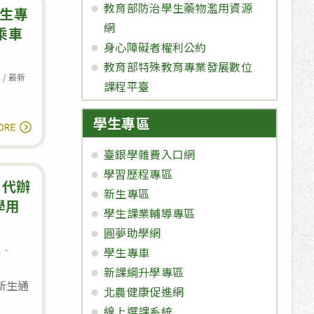
度
教育部防治學生藥物濫用資源
新
新生專
團
網
生
乘車
膳、
身心障礙者權利公約
專
新
教育部特殊教育專業發展數位
車
區
/
最新
生
課程平臺
乘
服
車
裝
學生專區
113/08/15
讀全文
時
及
至
間
臺銀學雜費入口網
學
8/16
路
學習歷程專區
用
新
 代辦
線
新生專區
品
生
學用
表
學生課業輔導專區
注
專
及
圓夢助學網
意
車
乘
息
學生專車
事
乘
車
新課綱升學專區
項
車
新生通
地
北農健康促進網
時
點
線上選課系統