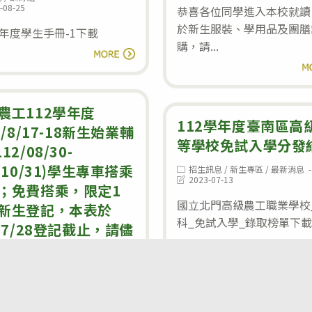
急
始
modified:
-08-25
恭喜各位同學進入本校就讀
難
業
於新生服裝、學用品及團膳
d:
學年度學生手冊-1下載
救
購，請...
輔
112
閱讀全文
助
導
閱
學
金
新
年
申
生
度
農工112學年度
請
112學年度臺南區高
須
學
2/8/17-18新生始業輔
等學校免試入學分發
知
生
12/08/30-
手
/10/31)學生專車搭乘
Post
招生訊息
/
新生專區
/
最新消息
category:
Post
2023-07-13
冊
；免費搭乘，限定1
last
modified:
國立北門高級農工職業學校
242臺南市佳里區六安里117號｜電話：06-7260148｜傳真：06-726
新生登記，本表於
維護：
設備組
｜統一編號：74502008｜
隱私權政策
｜
網路安全政策
｜
網
科_免試入學_錄取榜單下載 國
2/7/28登記截止，請儘
閱
記
處公告
/
新生專區
/
最新消息
:
-07-14
學校科別介紹
d:
網址：