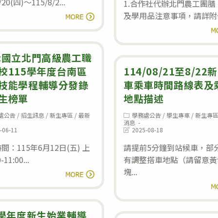
/20(四)～115/8/2...
1.合作社代辦北門農工團膳
115
及學用品注意事項，請詳附件
閱讀全文
學
閱
年
度
:國立北門高級農工職
新
校115學年度台南區
114/08/21至8/22
生
技能學程輔導分發錄
車乘車時間路線表及
始
生榜單
地點描述
業
Post
處公告
/
招生訊息
/
新生專區
/
最新
學務處公告
/
學生專車
/
新生專
:
輔
category:
消息
Post
-06-11
2025-08-18
導
last
d:
modified:
間：115年6月12日(五) 上
請提前5分鐘到站候車，部
新
11:00...
有調整搭車地點（請留意黃
生
塊...
公
閱讀全文
須
告:
閱
知
國
立
4學年度新生始業輔導