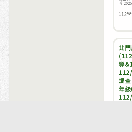
Post
2025
last
modifie
112
北門
(11
導&1
112
調查
©2021 國立北門高級農工職業學校｜校址：72
年級
網站
11
速登
Post
學務
category
Post
2023
last
modifie
登記