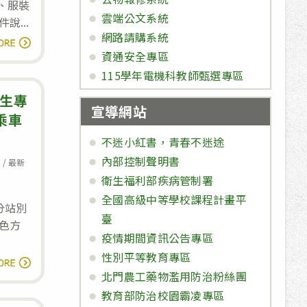
、服裝
雲端公文系統
說...
網路請購系統
「北
讀全文
資通安全專區
門
115學年電機科教師甄選專區
農
工
新生專
宣導網站
合
乘車
作
不迷小紅書，青春不迷途
社」
內部控制聲明書
區
/
最新
代
衛生福利部疾病管制署
辦
全國高級中等學校課程計畫平
分站別
學
臺
色方
校
疫情期間資訊公告專區
115
性別平等教育專區
114/08/21
讀全文
學
北門農工藥物濫用防治粉絲團
至
年
教育部防治校園霸凌專區
8/22