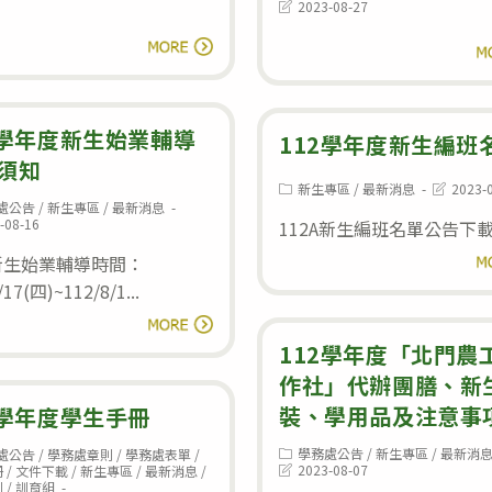
category:
Post
2023-08-27
導
單
last
財
modified:
新
閱讀全文
閱
團
生
法
須
人
2學年度新生始業輔導
知
112學年度新生編班
墨
須知
Post
Post
新生專區
/
最新消息
2023-
仙
category:
last
處公告
/
新生專區
/
最新消息
modified:
:
社
-08-16
112A新生編班名單公告下
會
d:
新生始業輔導時間：
閱
福
/17(四)~112/8/1...
利
112
閱讀全文
慈
學
112學年度「北門農
善
年
作社」代辦團膳、新
基
度
裝、學用品及注意事
2學年度學生手冊
金
新
Post
學務處公告
/
新生專區
/
最新消
處公告
/
學務處章則
/
學務處表單
/
會
category:
Post
:
生
2023-08-07
冊
/
文件下載
/
新生專區
/
最新消息
/
last
則
/
訓育組