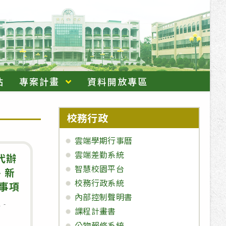
站
專案計畫
資料開放專區
校務行政
雲端學期行事曆
雲端差勤系統
代辦
智慧校園平台
、新
校務行政系統
事項
內部控制聲明書
息
課程計畫書
公物報修系統