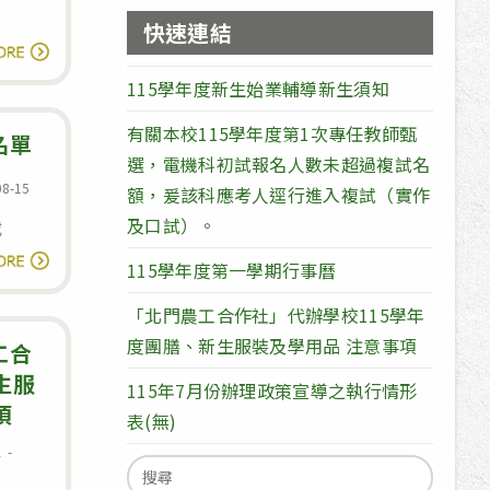
及
學
快速連結
其
用
112
讀全文
子
品
學
115學年度新生始業輔導新生須知
女
注
年
築
意
有關本校115學年度第1次專任教師甄
度
名單
夢
事
選，電機科初試報名人數未超過複試名
第
08-15
計
項
額，爰該科應考人逕行進入複試（實作
1
畫
及口試）。
載
學
報
112
期
讀全文
115學年度第一學期行事曆
名
學
開
「北門農工合作社」代辦學校115學年
年
學
度團膳、新生服裝及學用品 注意事項
度
工合
須
新
生服
知
115年7月份辦理政策宣導之執行情形
生
項
及
表(無)
編
開
息
Search
班
學