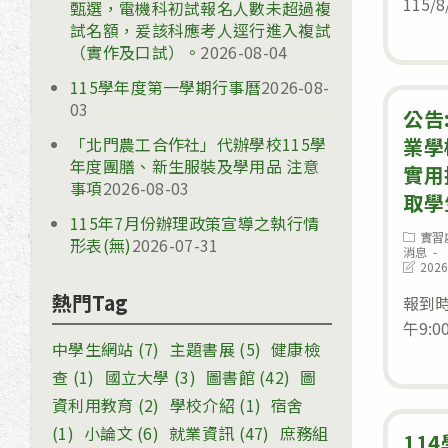
115/8
甄選，電機科初試報名人數未超過複
試名額，爰該科應考人逕行進入複試
（實作及口試）。
2026-08-04
115學年度第一學期行事曆
2026-08-
03
公告
「北門農工合作社」代辦學校115學
業學
年度團膳、新生服裝及學用品 注意
實用
事項
2026-08-03
取學
115年7月份辦理政策宣導之執行情
Post
實習
形表(無)
2026-07-31
category
消息
Post
2026
last
modifie
熱門Tag
報到時
午9:00-
中學生網站
(7)
主題書展
(5)
健康檢
查
(1)
國立大學
(3)
圖書館
(42)
圖
資利用教育
(2)
學校介紹
(1)
宿舍
(1)
小論文
(6)
就業資訊
(47)
庶務組
11