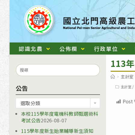
跳
轉
至
主
要
內
認識北農
公佈欄
行政單位
容
113
Search
for:
>
主計室
公告
Post
主計室
/
category:
Post 
公
選取分類
告
本校115學年度電機科教師甄選術科
考試公告
2026-08-07
115學年度新生始業輔導新生須知