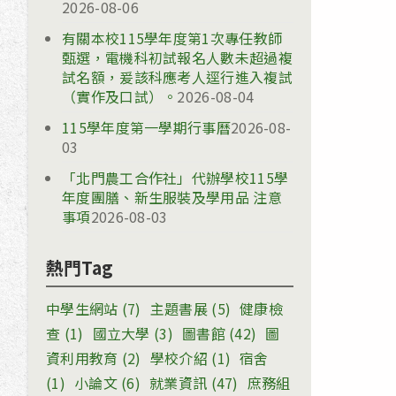
2026-08-06
有關本校115學年度第1次專任教師
甄選，電機科初試報名人數未超過複
試名額，爰該科應考人逕行進入複試
（實作及口試）。
2026-08-04
115學年度第一學期行事曆
2026-08-
03
「北門農工合作社」代辦學校115學
年度團膳、新生服裝及學用品 注意
事項
2026-08-03
熱門Tag
中學生網站
(7)
主題書展
(5)
健康檢
查
(1)
國立大學
(3)
圖書館
(42)
圖
資利用教育
(2)
學校介紹
(1)
宿舍
(1)
小論文
(6)
就業資訊
(47)
庶務組