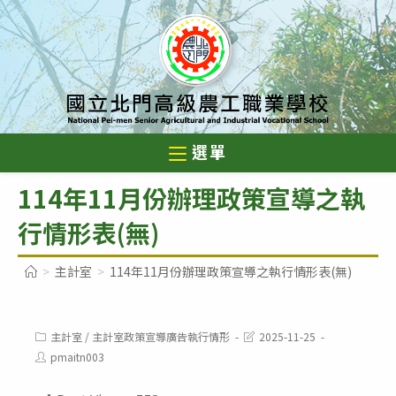
跳
轉
至
主
要
內
選單
容
114年11月份辦理政策宣導之執
行情形表(無)
>
主計室
>
114年11月份辦理政策宣導之執行情形表(無)
Post
Post
主計室
/
主計室政策宣導廣告執行情形
2025-11-25
category:
last
Post
pmaitn003
modified:
author: