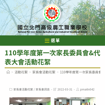
跳
轉
至
主
要
內
選單
容
110學年度第一次家長委員會&代
表大會活動花絮
>
活動花絮
>
家長會活動花絮
>
110學年度第一次家長委員會
Post
Post
Post
家長會活動花絮
/
家長會訊息
2022-03-31
pmaitn042
category:
last
author:
modified: