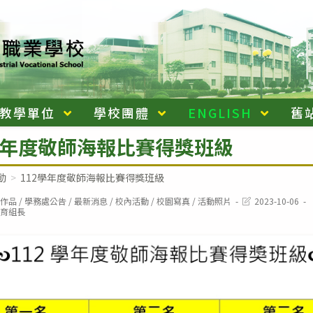
教學單位
學校團體
ENGLISH
舊
學年度敬師海報比賽得獎班級
動
>
112學年度敬師海報比賽得獎班級
Post
作品
/
學務處公告
/
最新消息
/
校內活動
/
校園寫真
/
活動照片
2023-10-06
last
育組長
modified: