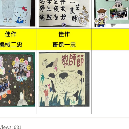
Views:
681