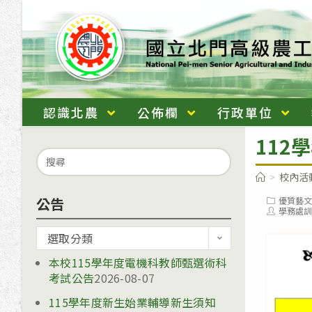
跳
轉
至
主
要
內
認識北農
公佈欄
行政單位
容
112
Search
for:
>
校內活
公告
Post
優質藝文
category:
Post
學務處訓
author:
公
選取分類
告
本校115學年度電機科教師甄選術科
考試公告
2026-08-07
115學年度新生始業輔導新生須知