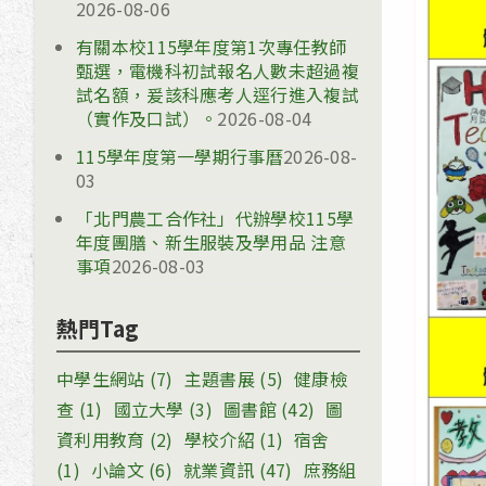
2026-08-06
有關本校115學年度第1次專任教師
甄選，電機科初試報名人數未超過複
試名額，爰該科應考人逕行進入複試
（實作及口試）。
2026-08-04
115學年度第一學期行事曆
2026-08-
03
「北門農工合作社」代辦學校115學
年度團膳、新生服裝及學用品 注意
事項
2026-08-03
熱門Tag
中學生網站
(7)
主題書展
(5)
健康檢
查
(1)
國立大學
(3)
圖書館
(42)
圖
資利用教育
(2)
學校介紹
(1)
宿舍
(1)
小論文
(6)
就業資訊
(47)
庶務組