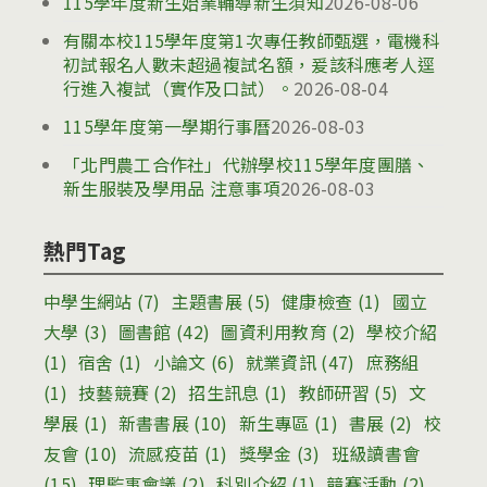
115學年度新生始業輔導新生須知
2026-08-06
有關本校115學年度第1次專任教師甄選，電機科
初試報名人數未超過複試名額，爰該科應考人逕
行進入複試（實作及口試）。
2026-08-04
115學年度第一學期行事曆
2026-08-03
「北門農工合作社」代辦學校115學年度團膳、
新生服裝及學用品 注意事項
2026-08-03
熱門Tag
中學生網站
(7)
主題書展
(5)
健康檢查
(1)
國立
大學
(3)
圖書館
(42)
圖資利用教育
(2)
學校介紹
(1)
宿舍
(1)
小論文
(6)
就業資訊
(47)
庶務組
(1)
技藝競賽
(2)
招生訊息
(1)
教師研習
(5)
文
學展
(1)
新書書展
(10)
新生專區
(1)
書展
(2)
校
友會
(10)
流感疫苗
(1)
獎學金
(3)
班級讀書會
(15)
理監事會議
(2)
科別介紹
(1)
競賽活動
(2)