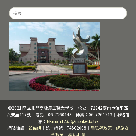
Search
for:
©2021 國立北門高級農工職業學校｜校址：72242臺南市佳里區
六安里117號｜電話：06-7260148｜傳真：06-7261713｜聯絡信
箱：
kkman1235@mail.edu.tw
網站維護：
設備組
｜統一編號：74502008｜
隱私權政策
｜
網路安
全政策
｜
網站地圖