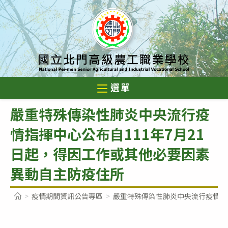
跳
轉
至
主
要
內
選單
容
嚴重特殊傳染性肺炎中央流行疫
情指揮中心公布自111年7月21
日起，得因工作或其他必要因素
異動自主防疫住所
>
疫情期間資訊公告專區
>
嚴重特殊傳染性肺炎中央流行疫情指