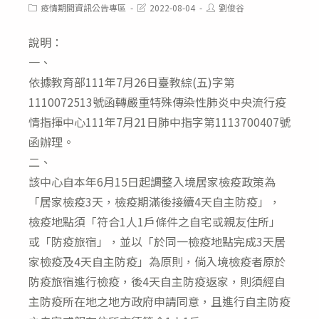
Post
Post
Post
疫情期間資訊公告專區
2022-08-04
劉俊谷
category:
last
author:
modified:
說明：
一、
依據教育部111年7月26日臺教綜(五)字第
1110072513號函轉嚴重特殊傳染性肺炎中央流行疫
情指揮中心111年7月21日肺中指字第1113700407號
函辦理。
二、
該中心自本年6月15日起調整入境居家檢疫政策為
「居家檢疫3天，檢疫期滿後接續4天自主防疫」，
檢疫地點須「符合1人1戶條件之自宅或親友住所」
或「防疫旅宿」，並以「於同一檢疫地點完成3天居
家檢疫及4天自主防疫」為原則，倘入境檢疫者原於
防疫旅宿進行檢疫，後4天自主防疫返家，則須經自
主防疫所在地之地方政府申請同意，且進行自主防疫