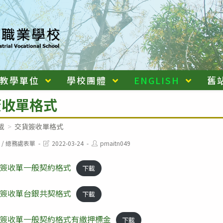
教學單位
學校團體
ENGLISH
舊
簽收單格式
載
>
交貨簽收單格式
Post
Post
/
總務處表單
2022-03-24
pmaitn049
last
author:
modified:
簽收單一般契約格式
下載
簽收單台銀共契格式
下載
簽收單一般契約格式有繳押標金
下載