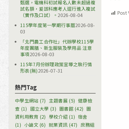
甄選，電機科初試報名人數未超過複
試名額，爰該科應考人逕行進入複試
Post 
（實作及口試）。
2026-08-04
115學年度第一學期行事曆
2026-08-
03
「北門農工合作社」代辦學校115學
年度團膳、新生服裝及學用品 注意
事項
2026-08-03
115年7月份辦理政策宣導之執行情
形表(無)
2026-07-31
熱門Tag
中學生網站
(7)
主題書展
(5)
健康檢
查
(1)
國立大學
(3)
圖書館
(42)
圖
資利用教育
(2)
學校介紹
(1)
宿舍
(1)
小論文
(6)
就業資訊
(47)
庶務組