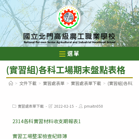
跳
轉
至
主
要
內
選單
容
(實習組)各科工場期末盤點表格
>
文件下載
>
實習處表單
>
實習處表單下載
>
(實習組)各科
Post
Post
Post
實習處表單下載
2022-02-15
pmaitn050
category:
last
author:
modified:
2314各科實習材料收支期報表1
實習工場整潔檢查紀錄簿