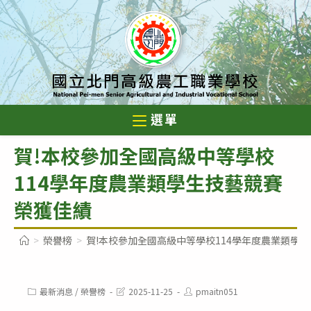
跳
轉
至
主
要
內
選單
容
賀!本校參加全國高級中等學校
114學年度農業類學生技藝競賽
榮獲佳績
>
榮譽榜
>
賀!本校參加全國高級中等學校114學年度農業類學
Post
Post
Post
最新消息
/
榮譽榜
2025-11-25
pmaitn051
category:
last
author: