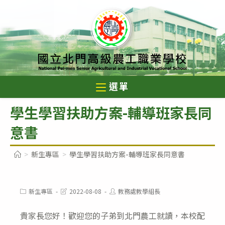
跳
轉
至
主
要
內
選單
容
學生學習扶助方案-輔導班家長同
意書
>
新生專區
>
學生學習扶助方案-輔導班家長同意書
Post
Post
Post
新生專區
2022-08-08
教務處教學組長
category:
last
author:
modified:
貴家長您好！歡迎您的子弟到北門農工就讀，本校配