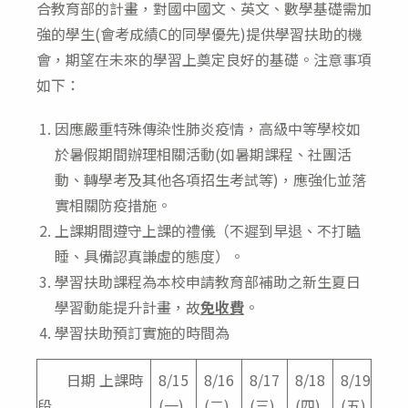
合教育部的計畫，對國中國文、英文、數學基礎需加
強的學生(會考成績C的同學優先)提供學習扶助的機
會，期望在未來的學習上奠定良好的基礎。注意事項
如下：
因應嚴重特殊傳染性肺炎疫情，高級中等學校如
於暑假期間辦理相關活動(如暑期課程、社團活
動、轉學考及其他各項招生考試等)，應強化並落
實相關防疫措施。
上課期間遵守上課的禮儀（不遲到早退、不打瞌
睡、具備認真謙虛的態度）。
學習扶助課程為本校申請教育部補助之新生夏日
學習動能提升計畫，故
免收費
。
學習扶助預訂實施的時間為
日期 上課時
8/15
8/16
8/17
8/18
8/19
段
(一)
(二)
(三)
(四)
(五)