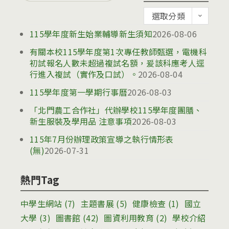
for:
公
選取分類
告
115學年度新生始業輔導新生須知
2026-08-06
有關本校115學年度第1次專任教師甄選，電機科
初試報名人數未超過複試名額，爰該科應考人逕
行進入複試（實作及口試）。
2026-08-04
115學年度第一學期行事曆
2026-08-03
「北門農工合作社」代辦學校115學年度團膳、
新生服裝及學用品 注意事項
2026-08-03
115年7月份辦理政策宣導之執行情形表
(無)
2026-07-31
熱門Tag
中學生網站
(7)
主題書展
(5)
健康檢查
(1)
國立
大學
(3)
圖書館
(42)
圖資利用教育
(2)
學校介紹