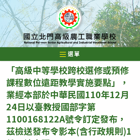
跳
轉
至
主
要
內
選單
容
「高級中等學校跨校選修或預修
課程數位遠距教學實施要點」，
業經本部於中華民國110年12月
24日以臺教授國部字第
1100168122A號令訂定發布，
茲檢送發布令影本(含行政規則)1