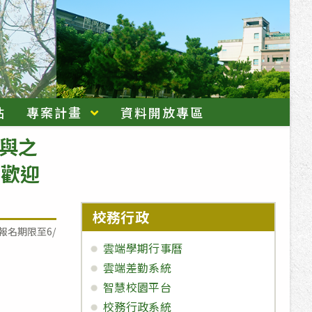
站
專案計畫
資料開放專區
參與之
，歡迎
校務行政
期限至6/21(三)，歡迎踴躍參加!!
雲端學期行事曆
雲端差勤系統
智慧校園平台
校務行政系統