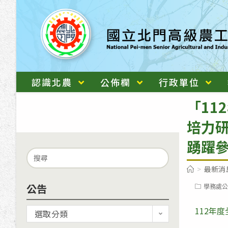
跳
轉
至
主
要
內
認識北農
公佈欄
行政單位
容
「11
培力研
踴躍參
Search
for:
>
最新消
公告
Post
學務處公
category:
112年
公
選取分類
告