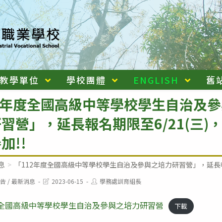
教學單位
學校團體
ENGLISH
舊
2年度全國高級中等學校學生自治及
習營」，延長報名期限至6/21(三)
加!!
息
>
「112年度全國高級中等學校學生自治及參與之培力研習營」，延長報名
Post
Post
告
/
最新消息
2023-06-15
學務處訓育組長
last
author:
modified:
度全國高級中等學校學生自治及參與之培力研習營
下載