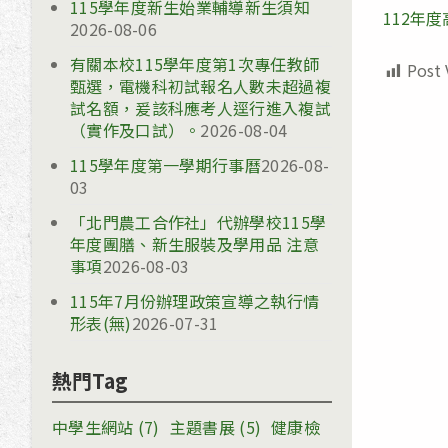
115學年度新生始業輔導新生須知
112年
2026-08-06
有關本校115學年度第1次專任教師
Post 
甄選，電機科初試報名人數未超過複
試名額，爰該科應考人逕行進入複試
（實作及口試）。
2026-08-04
115學年度第一學期行事曆
2026-08-
03
「北門農工合作社」代辦學校115學
年度團膳、新生服裝及學用品 注意
事項
2026-08-03
115年7月份辦理政策宣導之執行情
形表(無)
2026-07-31
熱門Tag
中學生網站
(7)
主題書展
(5)
健康檢