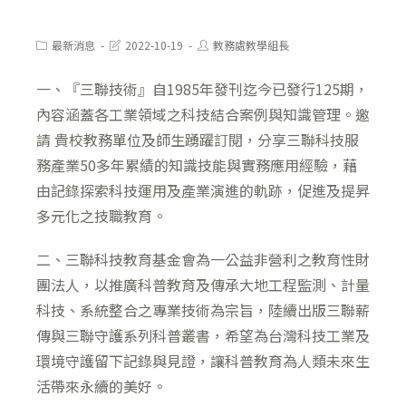
Post
Post
Post
最新消息
2022-10-19
教務處教學組長
category:
last
author:
modified:
一、『三聯技術』自1985年發刊迄今已發行125期，
內容涵蓋各工業領域之科技結合案例與知識管理。邀
請 貴校教務單位及師生踴躍訂閱，分享三聯科技服
務產業50多年累績的知識技能與實務應用經驗，藉
由記錄探索科技運用及產業演進的軌跡，促進及提昇
多元化之技職教育。
二、三聯科技教育基金會為一公益非營利之教育性財
團法人，以推廣科普教育及傳承大地工程監測、計量
科技、系統整合之專業技術為宗旨，陸續出版三聯薪
傳與三聯守護系列科普叢書，希望為台灣科技工業及
環境守護留下記錄與見證，讓科普教育為人類未來生
活帶來永續的美好。