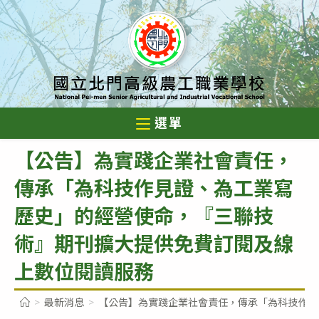
跳
轉
至
主
要
內
選單
容
【公告】為實踐企業社會責任，
傳承「為科技作見證、為工業寫
歷史」的經營使命，『三聯技
術』期刊擴大提供免費訂閱及線
上數位閱讀服務
>
最新消息
>
【公告】為實踐企業社會責任，傳承「為科技作見