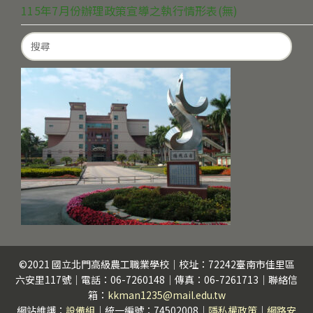
115年7月份辦理政策宣導之執行情形表(無)
Search
for:
©2021 國立北門高級農工職業學校｜校址：72242臺南市佳里區
六安里117號｜電話：06-7260148｜傳真：06-7261713｜聯絡信
箱：
kkman1235@mail.edu.tw
網站維護：
設備組
｜統一編號：74502008｜
隱私權政策
｜
網路安