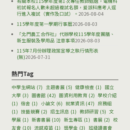
有關本校115學年度第1次專任教師甄選，電機科
初試報名人數未超過複試名額，爰該科應考人逕
行進入複試（實作及口試）。
2026-08-04
115學年度第一學期行事曆
2026-08-03
「北門農工合作社」代辦學校115學年度團膳、
新生服裝及學用品 注意事項
2026-08-03
115年7月份辦理政策宣導之執行情形表
(無)
2026-07-31
熱門Tag
中學生網站
(7)
主題書展
(5)
健康檢查
(1)
國立
大學
(3)
圖書館
(42)
圖資利用教育
(2)
學校介紹
(1)
宿舍
(1)
小論文
(6)
就業資訊
(47)
庶務組
(1)
技藝競賽
(2)
招生訊息
(1)
教師研習
(5)
文
學展
(1)
新書書展
(10)
新生專區
(1)
書展
(2)
校
友會
(10)
流感疫苗
(1)
獎學金
(3)
班級讀書會