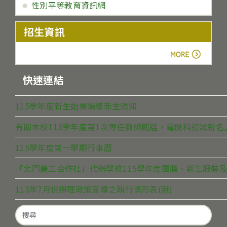
性別平等教育資訊網
招生資訊
more
快速連結
115學年度新生始業輔導新生須知
有關本校115學年度第1次專任教師甄選，電機科初試報
115學年度第一學期行事曆
「北門農工合作社」代辦學校115學年度團膳、新生服裝及
115年7月份辦理政策宣導之執行情形表(無)
Search
for: