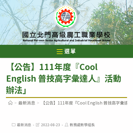
跳
轉
至
主
要
內
選單
容
【公告】111年度『Cool
English 普技高字彙達人』活動
辦法」
>
最新消息
>
【公告】111年度『Cool English 普技高字彙
Post
Post
Post
最新消息
2022-08-23
教務處教學組長
category:
last
author: