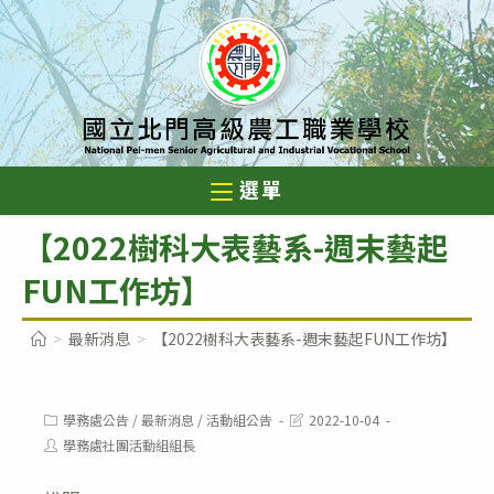
跳
轉
至
主
要
內
選單
容
【2022樹科大表藝系-週末藝起
FUN工作坊】
>
最新消息
>
【2022樹科大表藝系-週末藝起FUN工作坊】
Post
Post
學務處公告
/
最新消息
/
活動組公告
2022-10-04
category:
last
Post
學務處社團活動組組長
modified:
author: