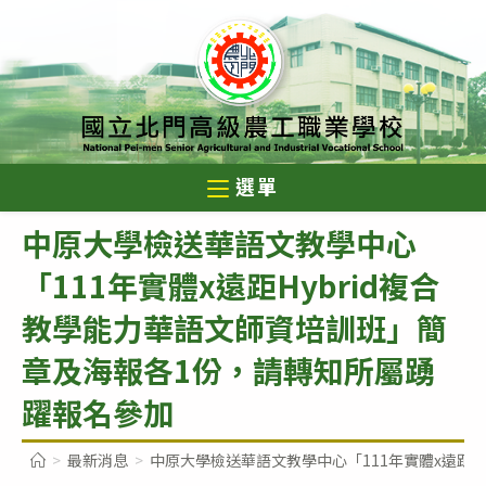
跳
轉
至
主
要
內
選單
容
中原大學檢送華語文教學中心
「111年實體x遠距Hybrid複合
教學能力華語文師資培訓班」簡
章及海報各1份，請轉知所屬踴
躍報名參加
>
最新消息
>
中原大學檢送華語文教學中心「111年實體x遠距H