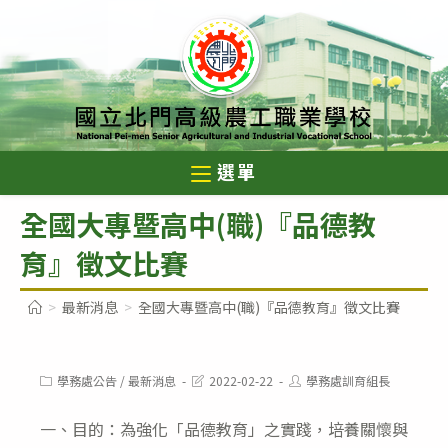
跳
轉
至
主
要
內
選單
容
全國大專暨高中(職)『品德教
育』徵文比賽
>
最新消息
>
全國大專暨高中(職)『品德教育』徵文比賽
Post
Post
Post
學務處公告
/
最新消息
2022-02-22
學務處訓育組長
category:
last
author:
modified:
一、目的：為強化「品德教育」之實踐，培養關懷與