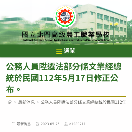
跳
轉
至
主
要
內
選單
容
公務人員陞遷法部分條文業經總
統於民國112年5月17日修正公
布。
>
最新消息
>
公務人員陞遷法部分條文業經總統於民國112年5月
Post
Post
Post
最新消息
2023-05-25
a1080211
category:
last
author: