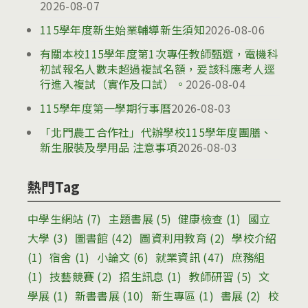
2026-08-07
115學年度新生始業輔導新生須知
2026-08-06
有關本校115學年度第1次專任教師甄選，電機科
初試報名人數未超過複試名額，爰該科應考人逕
行進入複試（實作及口試）。
2026-08-04
115學年度第一學期行事曆
2026-08-03
「北門農工合作社」代辦學校115學年度團膳、
新生服裝及學用品 注意事項
2026-08-03
熱門Tag
中學生網站
(7)
主題書展
(5)
健康檢查
(1)
國立
大學
(3)
圖書館
(42)
圖資利用教育
(2)
學校介紹
(1)
宿舍
(1)
小論文
(6)
就業資訊
(47)
庶務組
(1)
技藝競賽
(2)
招生訊息
(1)
教師研習
(5)
文
學展
(1)
新書書展
(10)
新生專區
(1)
書展
(2)
校