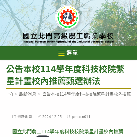
跳
轉
至
主
要
內
選單
容
公告本校114學年度科技校院繁
星計畫校內推薦甄選辦法
>
最新消息
>
公告本校114學年度科技校院繁星計畫校內推薦甄
Post
Post
Post
最新消息
2024-12-05
pmaitn011
category:
last
author:
modified:
國立北門農工114學年度科技校院繁星計畫校內推薦