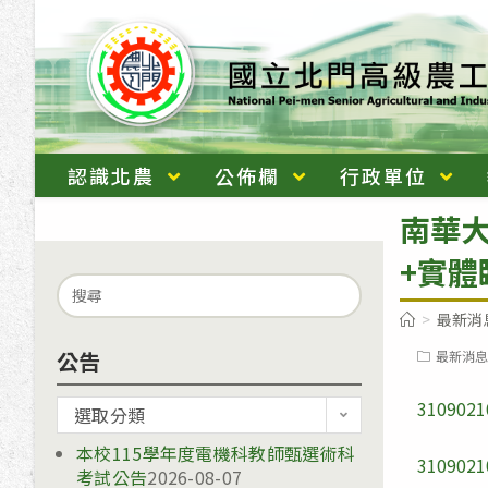
跳
轉
至
主
要
內
認識北農
公佈欄
行政單位
容
南華大
+實
Search
for:
>
最新消
公告
Post
最新消息
category:
3109021
公
選取分類
告
本校115學年度電機科教師甄選術科
3109021
考試公告
2026-08-07