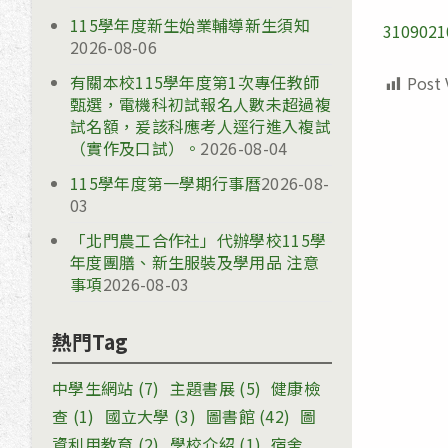
115學年度新生始業輔導新生須知
3109021
2026-08-06
有關本校115學年度第1次專任教師
Post 
甄選，電機科初試報名人數未超過複
試名額，爰該科應考人逕行進入複試
（實作及口試）。
2026-08-04
115學年度第一學期行事曆
2026-08-
03
「北門農工合作社」代辦學校115學
年度團膳、新生服裝及學用品 注意
事項
2026-08-03
熱門Tag
中學生網站
(7)
主題書展
(5)
健康檢
查
(1)
國立大學
(3)
圖書館
(42)
圖
資利用教育
(2)
學校介紹
(1)
宿舍