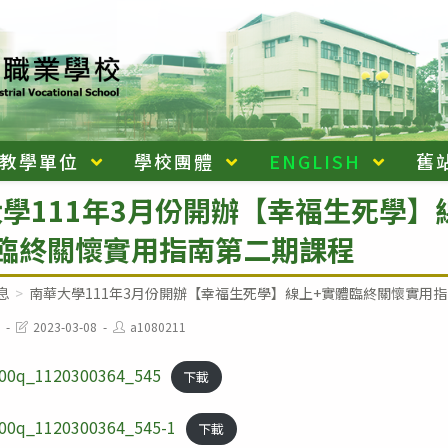
教學單位
學校團體
ENGLISH
舊
學111年3月份開辦【幸福生死學】
體臨終關懷實用指南第二期課程
息
>
南華大學111年3月份開辦【幸福生死學】線上+實體臨終關懷實用
Post
Post
2023-03-08
a1080211
last
author:
modified:
00q_1120300364_545
下載
00q_1120300364_545-1
下載