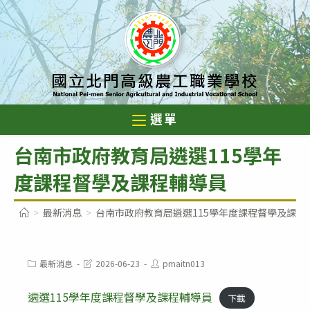
跳
轉
至
主
要
內
選單
容
台南市政府教育局遴選115學年
度課程督學及課程輔導員
>
最新消息
>
台南市政府教育局遴選115學年度課程督學及課程
Post
Post
Post
最新消息
2026-06-23
pmaitn013
category:
last
author:
modified:
遴選115學年度課程督學及課程輔導員
下載