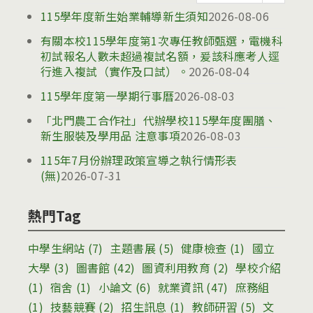
告
115學年度新生始業輔導新生須知
2026-08-06
有關本校115學年度第1次專任教師甄選，電機科
初試報名人數未超過複試名額，爰該科應考人逕
行進入複試（實作及口試）。
2026-08-04
115學年度第一學期行事曆
2026-08-03
「北門農工合作社」代辦學校115學年度團膳、
新生服裝及學用品 注意事項
2026-08-03
115年7月份辦理政策宣導之執行情形表
(無)
2026-07-31
熱門Tag
中學生網站
(7)
主題書展
(5)
健康檢查
(1)
國立
大學
(3)
圖書館
(42)
圖資利用教育
(2)
學校介紹
(1)
宿舍
(1)
小論文
(6)
就業資訊
(47)
庶務組
(1)
技藝競賽
(2)
招生訊息
(1)
教師研習
(5)
文