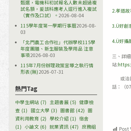
甄選，電機科初試報名人數未超過複
試名額，爰該科應考人逕行進入複試
2.孝道
（實作及口試）。
2026-08-04
115學年度第一學期行事曆
2026-08-
3.Ü好
03
4.Ü好
「北門農工合作社」代辦學校115學
年度團膳、新生服裝及學用品 注意
事項
2026-08-03
三、詳細
站:
https
115年7月份辦理政策宣導之執行情
形表(無)
2026-07-31
或洽詢國
話：（07
熱門Tag
中學生網站
(7)
主題書展
(5)
健康檢
查
(1)
國立大學
(3)
圖書館
(42)
圖
資利用教育
(2)
學校介紹
(1)
宿舍
(1)
小論文
(6)
就業資訊
(47)
庶務組
Post 