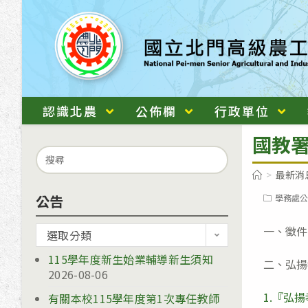
跳
轉
至
主
要
內
認識北農
公佈欄
行政單位
容
國教
Search
for:
>
最新消
公告
Post
學務處公
category:
一、徵件
公
選取分類
告
115學年度新生始業輔導新生須知
二、弘揚
2026-08-06
1.『弘
有關本校115學年度第1次專任教師