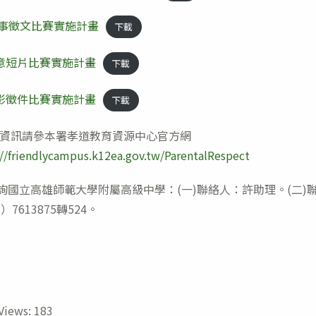
故事徵文比賽實施計畫
下載
創意短片比賽實施計畫
下載
攝影徵件比賽實施計畫
下載
資訊請參本署孝道教育資源中心官方網
://friendlycampus.k12ea.gov.tw/ParentalRespect
立高雄師範大學附屬高級中學：(一)聯絡人：許助理。(二)
）7613875轉524。
Views:
183