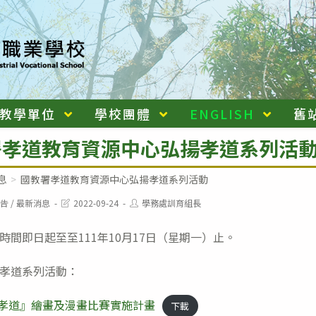
教學單位
學校團體
ENGLISH
舊
署孝道教育資源中心弘揚孝道系列活
息
>
國教署孝道教育資源中心弘揚孝道系列活動
Post
Post
告
/
最新消息
2022-09-24
學務處訓育組長
last
author:
modified:
時間即日起至至111年10月17日（星期一）止。
孝道系列活動：
揚孝道』繪畫及漫畫比賽實施計畫
下載