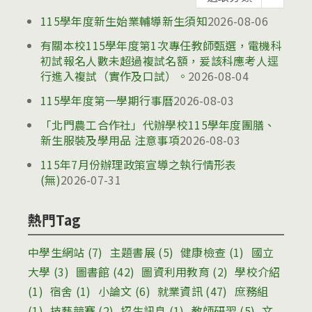
告
115學年度新生始業輔導新生須知
2026-08-06
有關本校115學年度第1次專任教師甄選，電機科
初試報名人數未超過複試名額，爰該科應考人逕
行進入複試（實作及口試）。
2026-08-04
115學年度第一學期行事曆
2026-08-03
「北門農工合作社」代辦學校115學年度團膳、
新生服裝及學用品 注意事項
2026-08-03
115年7月份辦理政策宣導之執行情形表
(無)
2026-07-31
熱門Tag
中學生網站
(7)
主題書展
(5)
健康檢查
(1)
國立
大學
(3)
圖書館
(42)
圖資利用教育
(2)
學校介紹
(1)
宿舍
(1)
小論文
(6)
就業資訊
(47)
庶務組
(1)
技藝競賽
(2)
招生訊息
(1)
教師研習
(5)
文