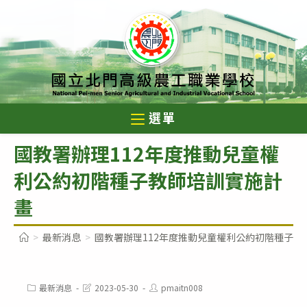
跳
轉
至
主
要
內
選單
容
國教署辦理112年度推動兒童權
利公約初階種子教師培訓實施計
畫
>
最新消息
>
國教署辦理112年度推動兒童權利公約初階種子教
Post
Post
Post
最新消息
2023-05-30
pmaitn008
category:
last
author: