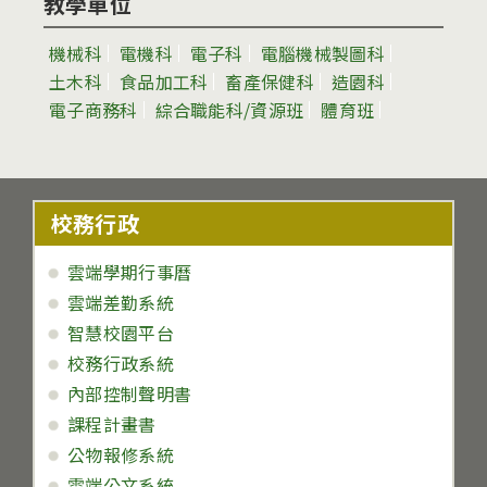
教學單位
機械科
電機科
電子科
電腦機械製圖科
土木科
食品加工科
畜產保健科
造園科
電子商務科
綜合職能科/資源班
體育班
校務行政
雲端學期行事曆
雲端差勤系統
智慧校園平台
校務行政系統
內部控制聲明書
課程計畫書
公物報修系統
雲端公文系統