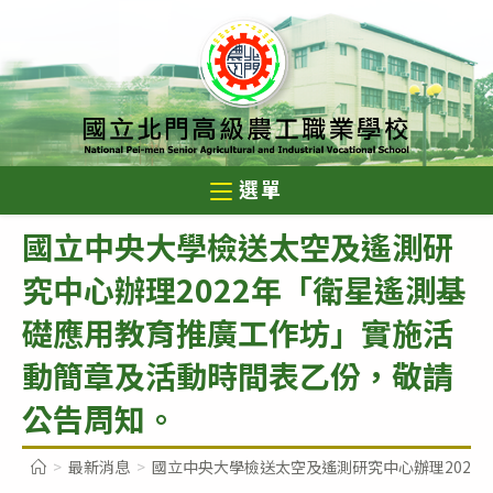
跳
轉
至
主
要
內
選單
容
國立中央大學檢送太空及遙測研
究中心辦理2022年「衛星遙測基
礎應用教育推廣工作坊」實施活
動簡章及活動時間表乙份，敬請
公告周知。
>
最新消息
>
國立中央大學檢送太空及遙測研究中心辦理202