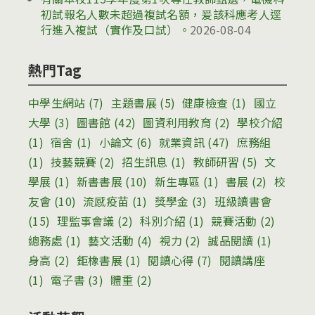
初試報名人數未超過複試名額，爰該科應考人逕
行進入複試（實作及口試）。
2026-08-04
熱門Tag
中學生網站
(7)
主題書展
(5)
健康檢查
(1)
國立
大學
(3)
圖書館
(42)
圖資利用教育
(2)
學校介紹
(1)
宿舍
(1)
小論文
(6)
就業資訊
(47)
庶務組
(1)
技藝競賽
(2)
招生訊息
(1)
教師研習
(5)
文
學展
(1)
新書書展
(10)
新生專區
(1)
書展
(2)
校
友會
(10)
流感疫苗
(1)
獎學金
(3)
班級讀書會
(15)
理監事會議
(2)
科別介紹
(1)
競賽活動
(2)
總務處
(1)
藝文活動
(4)
視力
(2)
誠品閱讀
(1)
身高
(2)
鉅橡書展
(1)
閱讀心得
(7)
閱讀講座
(1)
電子書
(3)
體重
(2)