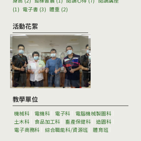
身高
(2)
鉅橡書展
(1)
閱讀心得
(7)
閱讀講座
(1)
電子書
(3)
體重
(2)
活動花絮
教學單位
機械科
電機科
電子科
電腦機械製圖科
土木科
食品加工科
畜產保健科
造園科
電子商務科
綜合職能科/資源班
體育班