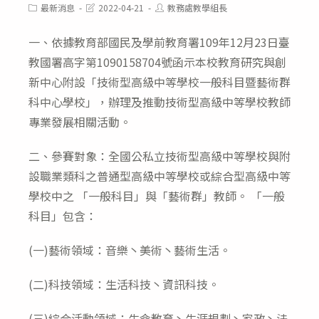
Post
Post
Post
最新消息
2022-04-21
教務處教學組長
category:
last
author:
modified:
一、依據教育部國民及學前教育署109年12月23日臺
教國署高字第1090158704號函示本校教育研究與創
新中心附設「技術型高級中等學校一般科目暨藝術群
科中心學校」，辦理及推動技術型高級中等學校教師
專業發展相關活動。
二、參賽對象：全國公私立技術型高級中等學校與附
設職業類科之普通型高級中等學校或綜合型高級中等
學校中之 「一般科目」與「藝術群」教師。 「一般
科目」包含：
(一)藝術領域：音樂丶美術丶藝術生活。
(二)科技領域：生活科技丶資訊科技。
(三)綜合活動領域：生命教育丶生涯規劃丶家政丶法