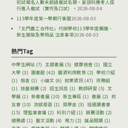
初試報名人數未超過複試名額，爰該科應考人逕
行進入複試（實作及口試）。
2026-08-04
115學年度第一學期行事曆
2026-08-03
「北門農工合作社」代辦學校115學年度團膳、
新生服裝及學用品 注意事項
2026-08-03
熱門Tag
中學生網站
(7)
主題書展
(5)
健康檢查
(1)
國立
大學
(3)
圖書館
(42)
圖資利用教育
(2)
學校介紹
(1)
宿舍
(1)
小論文
(6)
就業資訊
(47)
庶務組
(1)
技藝競賽
(2)
招生訊息
(1)
教師研習
(5)
文
學展
(1)
新書書展
(10)
新生專區
(1)
書展
(2)
校
友會
(10)
流感疫苗
(1)
獎學金
(3)
班級讀書會
(15)
理監事會議
(2)
科別介紹
(1)
競賽活動
(2)
總務處
(1)
藝文活動
(4)
視力
(2)
誠品閱讀
(1)