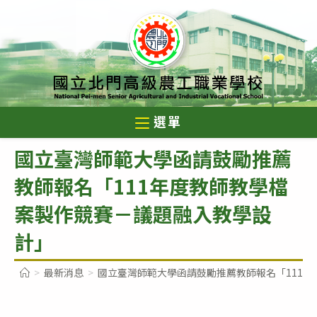
跳
轉
至
主
要
內
選單
容
國立臺灣師範大學函請鼓勵推薦
教師報名「111年度教師教學檔
案製作競賽－議題融入教學設
計」
>
最新消息
>
國立臺灣師範大學函請鼓勵推薦教師報名「111