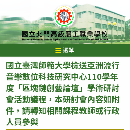
跳
轉
至
主
要
內
選單
容
國立臺灣師範大學檢送亞洲流行
音樂數位科技研究中心110學年
度「區塊鏈創藝論壇」學術研討
會活動議程，本研討會內容如附
件，請轉知相關課程教師或行政
人員參與