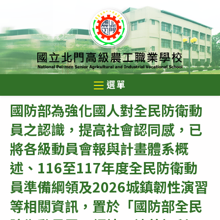
跳
轉
至
主
要
內
選單
容
國防部為強化國人對全民防衛動
員之認識，提高社會認同感，已
將各級動員會報與計畫體系概
述、116至117年度全民防衛動
員準備綱領及2026城鎮韌性演習
等相關資訊，置於「國防部全民