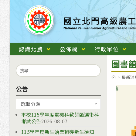
跳
轉
至
主
要
內
認識北農
公佈欄
行政單位
容
圖書館
Search
for:
>
最新消
公告
公
選取分類
告
本校115學年度電機科教師甄選術科
考試公告
2026-08-07
115學年度新生始業輔導新生須知