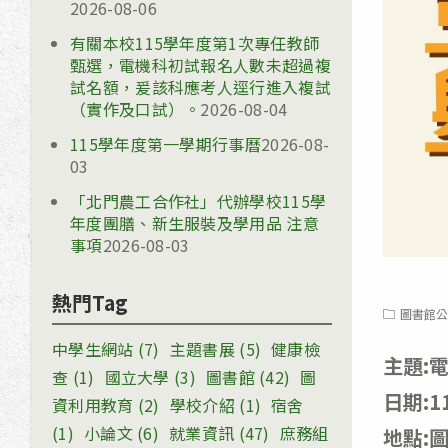
2026-08-06
有關本校115學年度第1次專任教師
甄選，電機科初試報名人數未超過複
試名額，爰該科應考人逕行進入複試
（實作及口試）。
2026-08-04
115學年度第一學期行事曆
2026-08-
03
「北門農工合作社」代辦學校115學
年度團膳、新生服裝及學用品 注意
事項
2026-08-03
熱門Tag
Post
圖書館公
category:
中學生網站
(7)
主題書展
(5)
健康檢
主題:
查
(1)
國立大學
(3)
圖書館
(42)
圖
日期:1
資利用教育
(2)
學校介紹
(1)
宿舍
(1)
小論文
(6)
就業資訊
(47)
庶務組
地點: