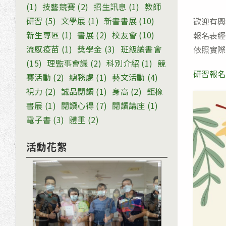
(1)
技藝競賽
(2)
招生訊息
(1)
教師
研習
(5)
文學展
(1)
新書書展
(10)
歡迎有興
新生專區
(1)
書展
(2)
校友會
(10)
報名表經
流感疫苗
(1)
獎學金
(3)
班級讀書會
依照實際
(15)
理監事會議
(2)
科別介紹
(1)
競
研習報名
賽活動
(2)
總務處
(1)
藝文活動
(4)
視力
(2)
誠品閱讀
(1)
身高
(2)
鉅橡
書展
(1)
閱讀心得
(7)
閱讀講座
(1)
電子書
(3)
體重
(2)
活動花絮