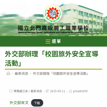
跳
轉
至
主
要
內
選單
容
外交部辦理「校園旅外安全宣導
活動」
>
最新消息
>
外交部辦理「校園旅外安全宣導活動」
Post
Post
Post
學務處公告
/
最新消息
2025-09-11
pmaitn050
category:
last
author:
modified:
外交部來文
下載