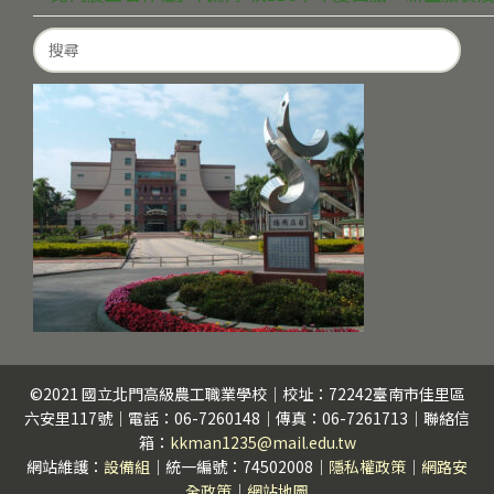
Search
for:
©2021 國立北門高級農工職業學校｜校址：72242臺南市佳里區
六安里117號｜電話：06-7260148｜傳真：06-7261713｜聯絡信
箱：
kkman1235@mail.edu.tw
網站維護：
設備組
｜統一編號：74502008｜
隱私權政策
｜
網路安
全政策
｜
網站地圖