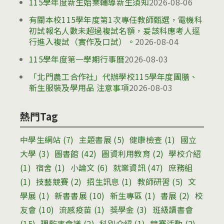
115學年度新生始業輔導新生須知
2026-08-06
有關本校115學年度第1次專任教師甄選，電機科
初試報名人數未超過複試名額，爰該科應考人逕
行進入複試（實作及口試）。
2026-08-04
115學年度第一學期行事曆
2026-08-03
「北門農工合作社」代辦學校115學年度團膳、
新生服裝及學用品 注意事項
2026-08-03
熱門Tag
中學生網站
(7)
主題書展
(5)
健康檢查
(1)
國立
大學
(3)
圖書館
(42)
圖資利用教育
(2)
學校介紹
(1)
宿舍
(1)
小論文
(6)
就業資訊
(47)
庶務組
(1)
技藝競賽
(2)
招生訊息
(1)
教師研習
(5)
文
學展
(1)
新書書展
(10)
新生專區
(1)
書展
(2)
校
友會
(10)
流感疫苗
(1)
獎學金
(3)
班級讀書會
(15)
理監事會議
(2)
科別介紹
(1)
競賽活動
(2)