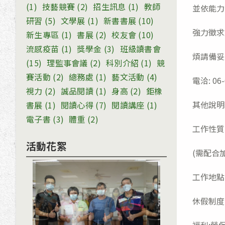
(1)
技藝競賽
(2)
招生訊息
(1)
教師
並依能力
研習
(5)
文學展
(1)
新書書展
(10)
強力徵求
新生專區
(1)
書展
(2)
校友會
(10)
流感疫苗
(1)
獎學金
(3)
班級讀書會
煩請備妥
(15)
理監事會議
(2)
科別介紹
(1)
競
賽活動
(2)
總務處
(1)
藝文活動
(4)
電洽: 06-
視力
(2)
誠品閱讀
(1)
身高
(2)
鉅橡
其他說明
書展
(1)
閱讀心得
(7)
閱讀講座
(1)
電子書
(3)
體重
(2)
工作性質:全
活動花絮
(需配合
工作地點
休假制度