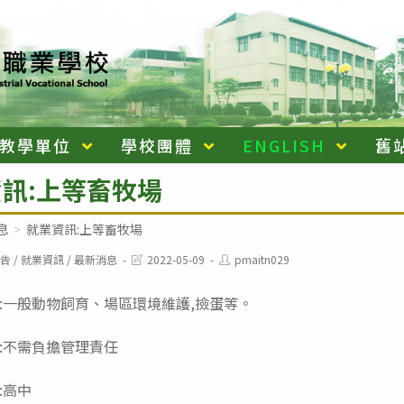
教學單位
學校團體
ENGLISH
舊
訊:上等畜牧場
息
>
就業資訊:上等畜牧場
Post
Post
告
/
就業資訊
/
最新消息
2022-05-09
pmaitn029
last
author:
modified:
:一般動物飼育、場區環境維護,撿蛋等。
:不需負擔管理責任
:高中