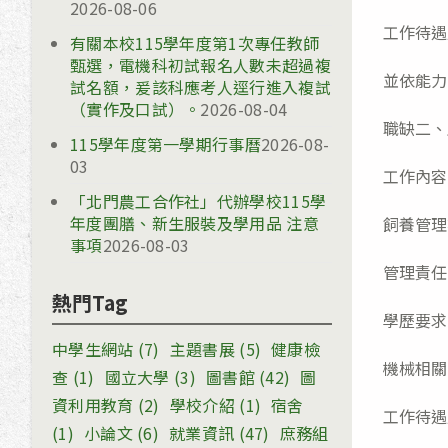
2026-08-06
工作待遇
有關本校115學年度第1次專任教師
甄選，電機科初試報名人數未超過複
並依能力
試名額，爰該科應考人逕行進入複試
（實作及口試）。
2026-08-04
職缺二、
115學年度第一學期行事曆
2026-08-
03
工作內容
「北門農工合作社」代辦學校115學
年度團膳、新生服裝及學用品 注意
飼養管理
事項
2026-08-03
管理責任
熱門Tag
學歷要求
中學生網站
(7)
主題書展
(5)
健康檢
機械相關
查
(1)
國立大學
(3)
圖書館
(42)
圖
資利用教育
(2)
學校介紹
(1)
宿舍
工作待遇
(1)
小論文
(6)
就業資訊
(47)
庶務組