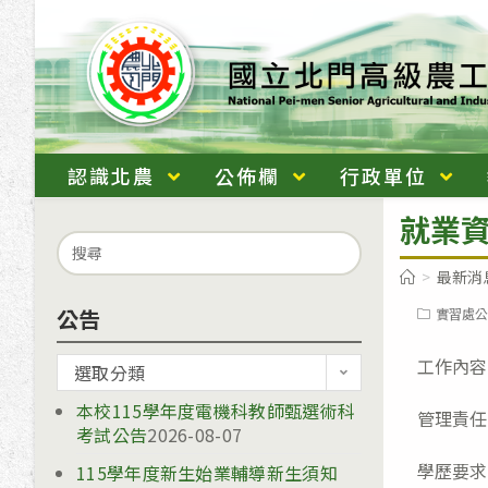
跳
轉
至
主
要
內
認識北農
公佈欄
行政單位
容
就業資
Search
for:
>
最新消
公告
Post
實習處公
category:
工作內容
公
選取分類
告
本校115學年度電機科教師甄選術科
管理責任
考試公告
2026-08-07
學歷要求
115學年度新生始業輔導新生須知