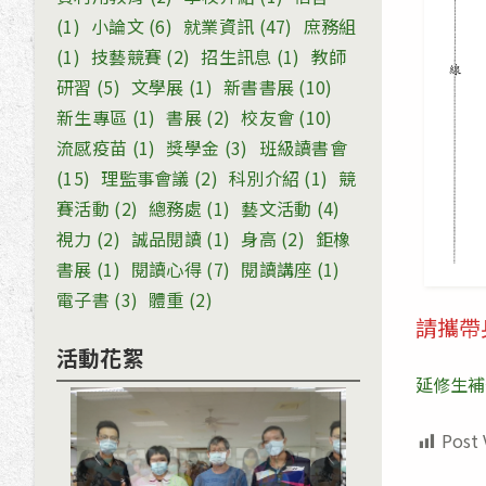
(1)
小論文
(6)
就業資訊
(47)
庶務組
(1)
技藝競賽
(2)
招生訊息
(1)
教師
研習
(5)
文學展
(1)
新書書展
(10)
新生專區
(1)
書展
(2)
校友會
(10)
流感疫苗
(1)
獎學金
(3)
班級讀書會
(15)
理監事會議
(2)
科別介紹
(1)
競
賽活動
(2)
總務處
(1)
藝文活動
(4)
視力
(2)
誠品閱讀
(1)
身高
(2)
鉅橡
書展
(1)
閱讀心得
(7)
閱讀講座
(1)
電子書
(3)
體重
(2)
請攜帶
活動花絮
延修生補
Post 