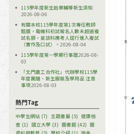
115學年度新生始業輔導新生須知
2026-08-06
有關本校115學年度第1次專任教師
甄選，電機科初試報名人數未超過複
試名額，爰該科應考人逕行進入複試
（實作及口試）。
2026-08-04
115學年度第一學期行事曆
2026-08-
03
「北門農工合作社」代辦學校115學
年度團膳、新生服裝及學用品 注意
事項
2026-08-03
熱門Tag
中學生網站
(7)
主題書展
(5)
健康檢
查
(1)
國立大學
(3)
圖書館
(42)
圖
資利用教育
(2)
學校介紹
(1)
宿舍