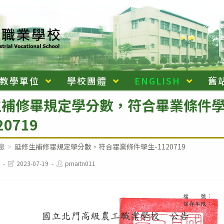
教學單位
學校團體
ENGLISH
舊
生補修畢規定學分數，符合畢業條件
20719
息
>
延修生補修畢規定學分數，符合畢業條件學生-1120719
Post
Post
2023-07-19
pmaitn011
last
author:
modified: