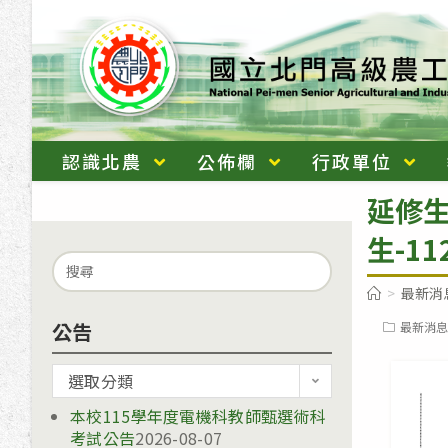
跳
轉
至
主
要
內
認識北農
公佈欄
行政單位
容
延修
生-11
Search
for:
>
最新消
公告
Post
最新消息
category:
公
選取分類
告
本校115學年度電機科教師甄選術科
考試公告
2026-08-07