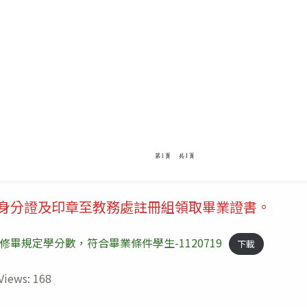
身分證及印章至教務處註冊組領取畢業證書。
修畢規定學分數，符合畢業條件學生-1120719
下載
Views:
168