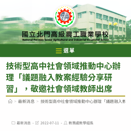
跳
轉
至
主
要
內
選單
容
技術型高中社會領域推動中心辦
理「議題融入教案經驗分享研
習」，敬邀社會領域教師出席
>
最新消息
>
技術型高中社會領域推動中心辦理「議題融入教案
Post
Post
Post
最新消息
2022-07-11
教務處教學組長
category:
last
author: