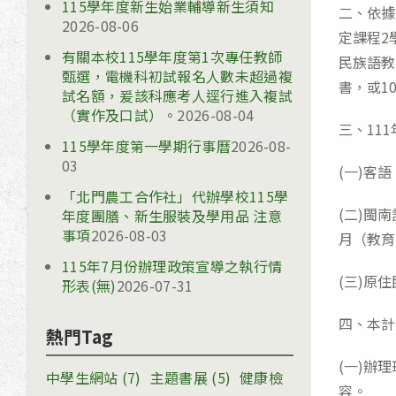
115學年度新生始業輔導新生須知
二、依據
2026-08-06
定課程2
有關本校115學年度第1次專任教師
民族語教
甄選，電機科初試報名人數未超過複
書，或1
試名額，爰該科應考人逕行進入複試
（實作及口試）。
2026-08-04
三、11
115學年度第一學期行事曆
2026-08-
03
(一)客
「北門農工合作社」代辦學校115學
(二)閩
年度團膳、新生服裝及學用品 注意
事項
2026-08-03
月（教育
115年7月份辦理政策宣導之執行情
(三)原
形表(無)
2026-07-31
四、本計
熱門Tag
(一)辦
中學生網站
(7)
主題書展
(5)
健康檢
容。