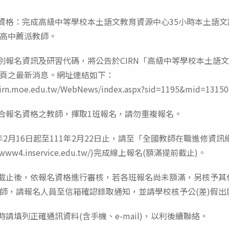
名資格：完成高級中等學校本土語文教育資源中心35小時本土語
高中薦派教師。
班別報名資訊及研習代碼，將公告於CIRN「高級中等學校本土語
頁之最新消息。網址連結如下：
/cirn.moe.edu.tw/WebNews/index.aspx?sid=1195&mid=13150
符合報名資格之教師，擇取1班報名，請勿重複報名。
11年2月16日起至111年2月22日止，請至「全國教師在職進修資訊
://www4.inservice.edu.tw/)完成線上報名(額滿提前截止)。
名截止後，依報名資格進行審核，若各班報名尚未額滿，另核予其
師，請報名人員至信箱確認錄取通知，並請學校核予公(差)假出
名時請填列正確通訊資料(含手機、e-mail)，以利後續聯絡。