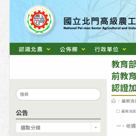
跳
轉
至
主
要
內
認識北農
公佈欄
行政單位
容
教育
前教
認證
Search
for:
>
最新消
公告
Post
最新消息
category:
一、依據本
公
選取分類
告