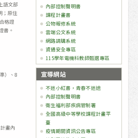
土語文部
內部控制聲明書
明；原住
課程計畫書
試合格證
公物報修系統
證書。
雲端公文系統
網路請購系統
資通安全專區
115學年電機科教師甄選專區
宣導網站
準）、8
不迷小紅書，青春不迷途
內部控制聲明書
衛生福利部疾病管制署
全國高級中等學校課程計畫平
臺
件計畫內
疫情期間資訊公告專區