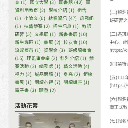
查
(1)
國立大學
(3)
圖書館
(42)
圖
資利用教育
(2)
學校介紹
(1)
宿舍
(二)報
(1)
小論文
(6)
就業資訊
(47)
庶務組
班研習之
(1)
技藝競賽
(2)
招生訊息
(1)
教師
(三)各
研習
(5)
文學展
(1)
新書書展
(10)
中心」網
新生專區
(1)
書展
(2)
校友會
(10)
https:/
流感疫苗
(1)
獎學金
(3)
班級讀書會
(15)
理監事會議
(2)
科別介紹
(1)
競
(四)請
賽活動
(2)
總務處
(1)
藝文活動
(4)
視力
(2)
誠品閱讀
(1)
身高
(2)
鉅橡
(五)1
書展
(1)
閱讀心得
(7)
閱讀講座
(1)
(https
電子書
(3)
體重
(2)
(六)報
活動花絮
職正式教
(七)報