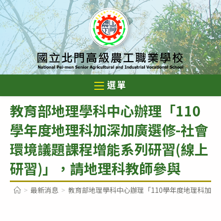
跳
轉
至
主
要
內
選單
容
教育部地理學科中心辦理「110
學年度地理科加深加廣選修-社會
環境議題課程增能系列研習(線上
研習)」，請地理科教師參與
>
最新消息
>
教育部地理學科中心辦理「110學年度地理科加深