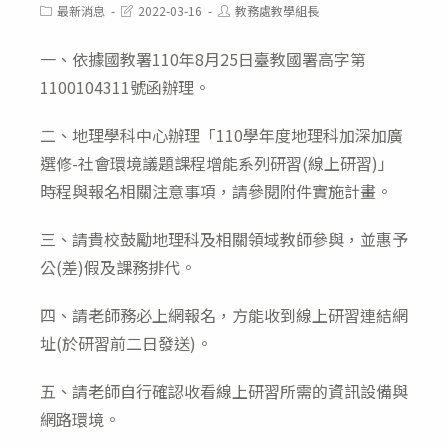
Post
Post
Post
最新消息
2022-03-16
教務處教學組長
category:
last
author:
modified:
一、依據國教署110年8月25日臺教國署高字第
1100104311號函辦理。
二、地理學科中心辦理「110學年度地理科加深加廣
選修-社會環境議題課程增能系列研習(線上研習)」
時程與報名相關注意事項，請參閱附件實施計畫。
三、請貴校鼓勵地理科及相關領域教師參與，並惠予
公(差)假及課務排代。
四、請老師務必上網報名，方能收到線上研習連結網
址(於研習前二日發送)。
五、請老師自行確認收看線上研習所需的資訊設備與
網路環境。