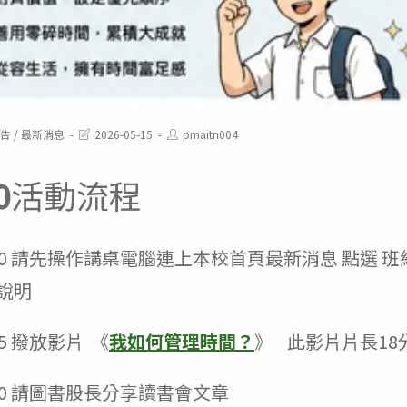
Post
Post
告
/
最新消息
2026-05-15
pmaitn004
last
author:
modified:
0
活動流程
8:00 請先操作講桌電腦連上本校首頁最新消息 點選 
說明
:05 撥放影片 《
我如何管理時間？
》 此影片片長18
8:20 請圖書股長分享讀書會文章