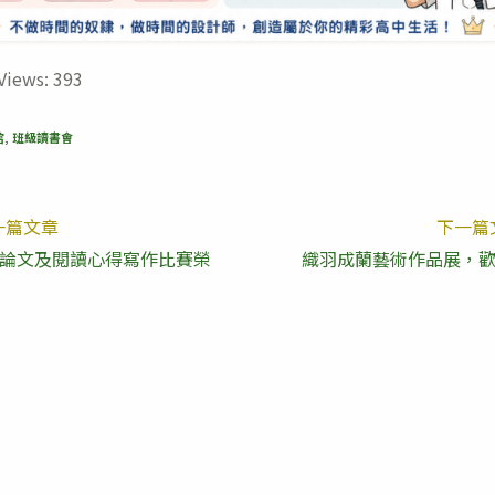
Views:
393
館
,
班級讀書會
一篇文章
下一篇
論文及閱讀心得寫作比賽榮
織羽成蘭藝術作品展，
les