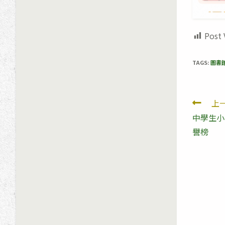
Post 
TAGS:
圖書
Read
上
中學生小
more
譽榜
artic