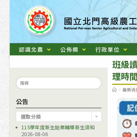
跳
轉
至
主
要
內
認識北農
公佈欄
行政單位
容
班級讀
理時
Search
for:
>
最新消
公告
公
選取分類
告
115學年度新生始業輔導新生須知
2026-08-06