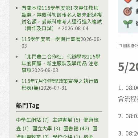
有關本校115學年度第1次專任教師
甄選，電機科初試報名人數未超過複
試名額，爰該科應考人逕行進入複試
（實作及口試）。
2026-08-04
115學年度第一學期行事曆
2026-08-
03
Post
圖書館公
category:
「北門農工合作社」代辦學校115學
5/2
年度團膳、新生服裝及學用品 注意
事項
2026-08-03
115年7月份辦理政策宣導之執行情
1. 0
形表(無)
2026-07-31
會流程
熱門Tag
2. 08
中學生網站
(7)
主題書展
(5)
健康檢
查
(1)
國立大學
(3)
圖書館
(42)
圖
3. 0
資利用教育
(2)
學校介紹
(1)
宿舍