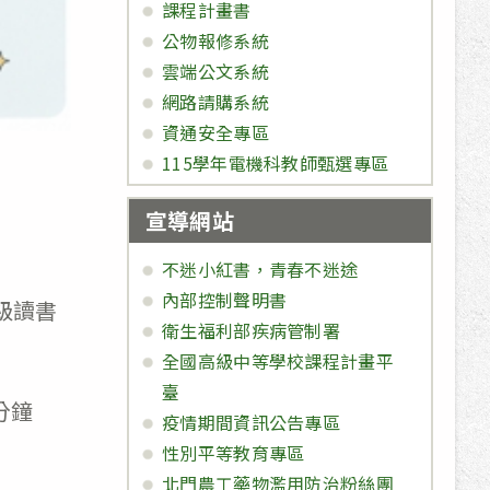
課程計畫書
公物報修系統
雲端公文系統
網路請購系統
資通安全專區
115學年電機科教師甄選專區
宣導網站
不迷小紅書，青春不迷途
內部控制聲明書
班級讀書
衛生福利部疾病管制署
全國高級中等學校課程計畫平
臺
分鐘
疫情期間資訊公告專區
性別平等教育專區
北門農工藥物濫用防治粉絲團