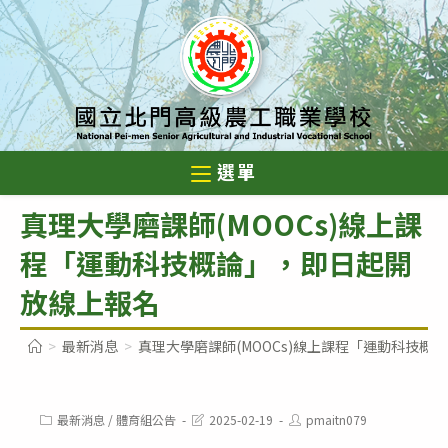
跳
轉
至
主
要
內
選單
容
真理大學磨課師(MOOCs)線上課
程「運動科技概論」，即日起開
放線上報名
>
最新消息
>
真理大學磨課師(MOOCs)線上課程「運動科技概
Post
Post
Post
最新消息
/
體育組公告
2025-02-19
pmaitn079
category:
last
author: