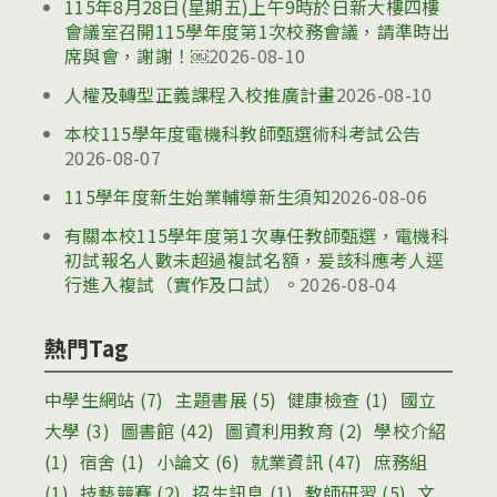
115年8月28日(星期五)上午9時於日新大樓四樓
會議室召開115學年度第1次校務會議，請準時出
席與會，謝謝！￼
2026-08-10
人權及轉型正義課程入校推廣計畫
2026-08-10
本校115學年度電機科教師甄選術科考試公告
2026-08-07
115學年度新生始業輔導新生須知
2026-08-06
有關本校115學年度第1次專任教師甄選，電機科
初試報名人數未超過複試名額，爰該科應考人逕
行進入複試（實作及口試）。
2026-08-04
熱門Tag
中學生網站
(7)
主題書展
(5)
健康檢查
(1)
國立
大學
(3)
圖書館
(42)
圖資利用教育
(2)
學校介紹
(1)
宿舍
(1)
小論文
(6)
就業資訊
(47)
庶務組
(1)
技藝競賽
(2)
招生訊息
(1)
教師研習
(5)
文