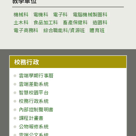
教學單位
機械科
電機科
電子科
電腦機械製圖科
土木科
食品加工科
畜產保健科
造園科
電子商務科
綜合職能科/資源班
體育班
校務行政
雲端學期行事曆
雲端差勤系統
智慧校園平台
校務行政系統
內部控制聲明書
課程計畫書
公物報修系統
雲端公文系統