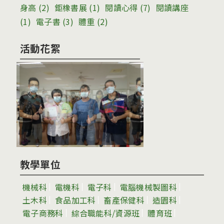
身高
(2)
鉅橡書展
(1)
閱讀心得
(7)
閱讀講座
(1)
電子書
(3)
體重
(2)
活動花絮
教學單位
機械科
電機科
電子科
電腦機械製圖科
土木科
食品加工科
畜產保健科
造園科
電子商務科
綜合職能科/資源班
體育班