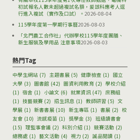
初試報名人數未超過複試名額，爰該科應考人逕
行進入複試（實作及口試）。
2026-08-04
115學年度第一學期行事曆
2026-08-03
「北門農工合作社」代辦學校115學年度團膳、
新生服裝及學用品 注意事項
2026-08-03
熱門Tag
中學生網站
(7)
主題書展
(5)
健康檢查
(1)
國立
大學
(3)
圖書館
(42)
圖資利用教育
(2)
學校介紹
(1)
宿舍
(1)
小論文
(6)
就業資訊
(47)
庶務組
(1)
技藝競賽
(2)
招生訊息
(1)
教師研習
(5)
文
學展
(1)
新書書展
(10)
新生專區
(1)
書展
(2)
校
友會
(10)
流感疫苗
(1)
獎學金
(3)
班級讀書會
(15)
理監事會議
(2)
科別介紹
(1)
競賽活動
(2)
總務處
(1)
藝文活動
(4)
視力
(2)
誠品閱讀
(1)