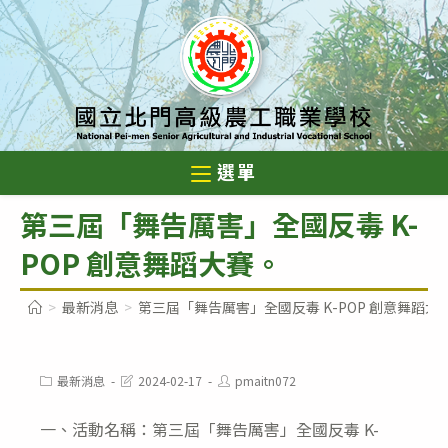
跳
轉
至
主
要
內
選單
容
第三屆「舞告厲害」全國反毒 K-
POP 創意舞蹈大賽。
>
最新消息
>
第三屆「舞告厲害」全國反毒 K-POP 創意舞蹈大
Post
Post
Post
最新消息
2024-02-17
pmaitn072
category:
last
author:
modified:
一、活動名稱：第三屆「舞告厲害」全國反毒 K-