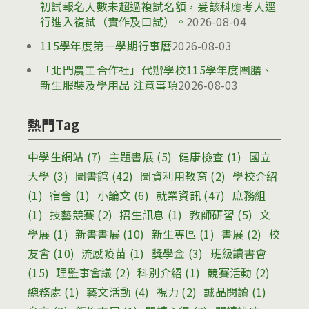
初試報名人數未超過複試名額，爰該科應考人逕
行進入複試（實作及口試）。
2026-08-04
115學年度第一學期行事曆
2026-08-03
「北門農工合作社」代辦學校115學年度團膳、
新生服裝及學用品 注意事項
2026-08-03
熱門Tag
中學生網站
(7)
主題書展
(5)
健康檢查
(1)
國立
大學
(3)
圖書館
(42)
圖資利用教育
(2)
學校介紹
(1)
宿舍
(1)
小論文
(6)
就業資訊
(47)
庶務組
(1)
技藝競賽
(2)
招生訊息
(1)
教師研習
(5)
文
學展
(1)
新書書展
(10)
新生專區
(1)
書展
(2)
校
友會
(10)
流感疫苗
(1)
獎學金
(3)
班級讀書會
(15)
理監事會議
(2)
科別介紹
(1)
競賽活動
(2)
總務處
(1)
藝文活動
(4)
視力
(2)
誠品閱讀
(1)