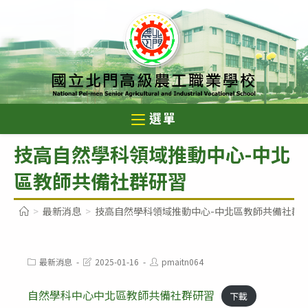
跳
轉
至
主
要
內
選單
容
技高自然學科領域推動中心-中北
區教師共備社群研習
>
最新消息
>
技高自然學科領域推動中心-中北區教師共備社群
Post
Post
Post
最新消息
2025-01-16
pmaitn064
category:
last
author:
modified:
自然學科中心中北區教師共備社群研習
下載