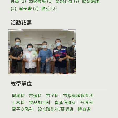
身高
(2)
鉅橡書展
(1)
閱讀心得
(7)
閱讀講座
(1)
電子書
(3)
體重
(2)
活動花絮
教學單位
機械科
電機科
電子科
電腦機械製圖科
土木科
食品加工科
畜產保健科
造園科
電子商務科
綜合職能科/資源班
體育班