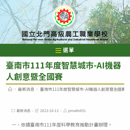
跳
轉
至
主
要
內
選單
容
臺南市111年度智慧城市-AI機器
人創意暨全國賽
>
最新消息
>
臺南市111年度智慧城市-AI機器人創意暨全國賽
Post
Post
Post
最新消息
2022-10-12
pmaitn051
category:
last
author:
modified:
一、依據臺南市111年度科學教育推動計畫辦理。