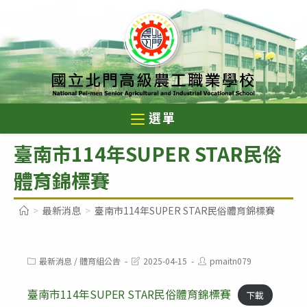
跳
轉
至
主
要
內
選單
容
臺南市114年SUPER STAR民俗
體育錦標賽
>
最新消息
>
臺南市114年SUPER STAR民俗體育錦標賽
Post
Post
Post
最新消息
/
體育組公告
2025-04-15
pmaitn079
category:
last
author:
modified:
臺南市114年SUPER STAR民俗體育錦標賽
下載