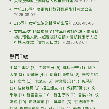
人權及轉型正義課程入校推廣計畫
2026-08-10
本校115學年度電機科教師甄選術科考試公告
2026-08-07
115學年度新生始業輔導新生須知
2026-08-06
有關本校115學年度第1次專任教師甄選，電機科
初試報名人數未超過複試名額，爰該科應考人逕
行進入複試（實作及口試）。
2026-08-04
熱門Tag
中學生網站
(7)
主題書展
(5)
健康檢查
(1)
國立
大學
(3)
圖書館
(42)
圖資利用教育
(2)
學校介紹
(1)
宿舍
(1)
小論文
(6)
就業資訊
(47)
庶務組
(1)
技藝競賽
(2)
招生訊息
(1)
教師研習
(5)
文
學展
(1)
新書書展
(10)
新生專區
(1)
書展
(2)
校
友會
(10)
流感疫苗
(1)
獎學金
(3)
班級讀書會
(15)
理監事會議
(2)
科別介紹
(1)
競賽活動
(2)