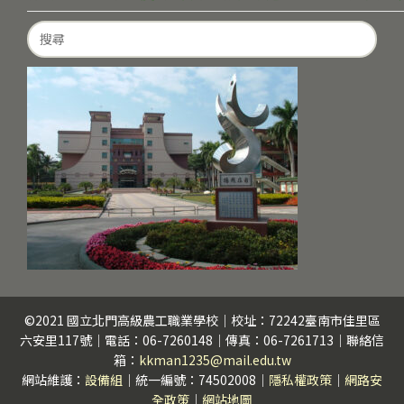
Search
for:
©2021 國立北門高級農工職業學校｜校址：72242臺南市佳里區
六安里117號｜電話：06-7260148｜傳真：06-7261713｜聯絡信
箱：
kkman1235@mail.edu.tw
網站維護：
設備組
｜統一編號：74502008｜
隱私權政策
｜
網路安
全政策
｜
網站地圖