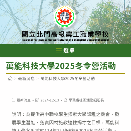
跳
轉
至
主
要
內
選單
容
萬能科技大學2025冬令營活動
>
最新消息
>
萬能科技大學2025冬令營活動
Post
Post
Post
最新消息
2024-12-13
學務處社團活動組組長
category:
last
author:
modified:
說明：為提供高中職校學生探索大學課程之機會，發
展學生潛能，落實因材施教適性揚才之目標，萬能科
技大學各系將於114年1月份辦理2025冬令營活動。