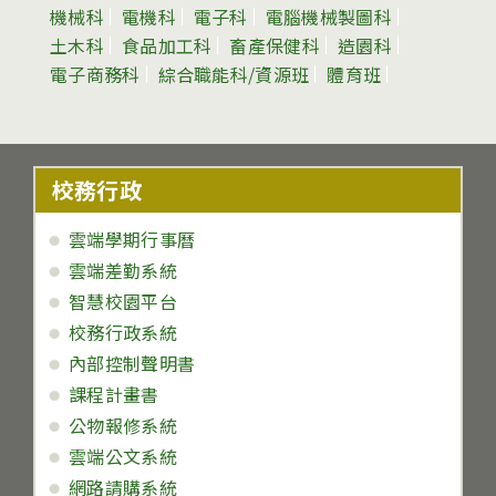
機械科
電機科
電子科
電腦機械製圖科
土木科
食品加工科
畜產保健科
造園科
電子商務科
綜合職能科/資源班
體育班
校務行政
雲端學期行事曆
雲端差勤系統
智慧校園平台
校務行政系統
內部控制聲明書
課程計畫書
公物報修系統
雲端公文系統
網路請購系統