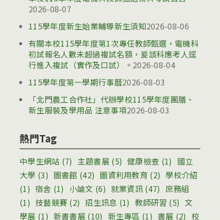
2026-08-07
115學年度新生始業輔導新生須知
2026-08-06
有關本校115學年度第1次專任教師甄選，電機科
初試報名人數未超過複試名額，爰該科應考人逕
行進入複試（實作及口試）。
2026-08-04
115學年度第一學期行事曆
2026-08-03
「北門農工合作社」代辦學校115學年度團膳、
新生服裝及學用品 注意事項
2026-08-03
熱門Tag
中學生網站
(7)
主題書展
(5)
健康檢查
(1)
國立
大學
(3)
圖書館
(42)
圖資利用教育
(2)
學校介紹
(1)
宿舍
(1)
小論文
(6)
就業資訊
(47)
庶務組
(1)
技藝競賽
(2)
招生訊息
(1)
教師研習
(5)
文
學展
(1)
新書書展
(10)
新生專區
(1)
書展
(2)
校