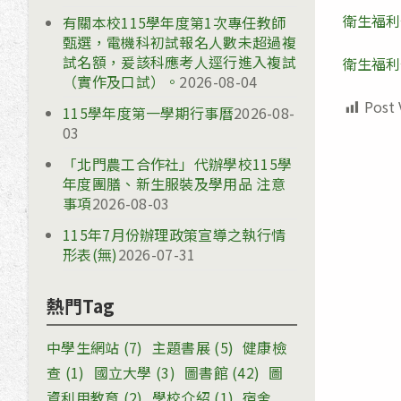
衛生福利
有關本校115學年度第1次專任教師
甄選，電機科初試報名人數未超過複
試名額，爰該科應考人逕行進入複試
衛生福利
（實作及口試）。
2026-08-04
Post 
115學年度第一學期行事曆
2026-08-
03
「北門農工合作社」代辦學校115學
年度團膳、新生服裝及學用品 注意
事項
2026-08-03
115年7月份辦理政策宣導之執行情
形表(無)
2026-07-31
熱門Tag
中學生網站
(7)
主題書展
(5)
健康檢
查
(1)
國立大學
(3)
圖書館
(42)
圖
資利用教育
(2)
學校介紹
(1)
宿舍