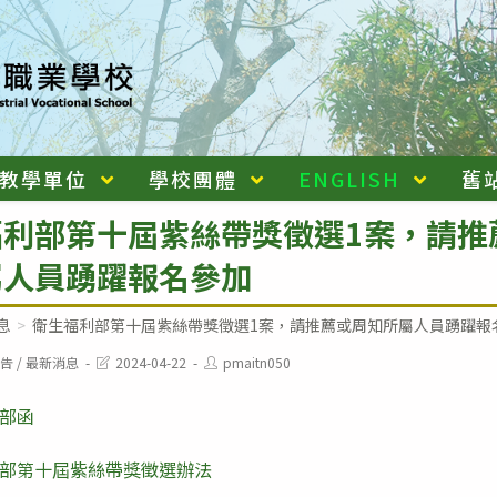
教學單位
學校團體
ENGLISH
舊
福利部第十屆紫絲帶獎徵選1案，請推
屬人員踴躍報名參加
息
>
衛生福利部第十屆紫絲帶獎徵選1案，請推薦或周知所屬人員踴躍報
Post
Post
告
/
最新消息
2024-04-22
pmaitn050
last
author:
modified:
部函
部第十屆紫絲帶獎徵選辦法