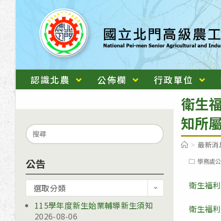
跳
轉
至
主
要
內
認識北農
公佈欄
行政單位
容
衛生
知所
Search
for:
>
最新消
公告
Post
學務處公
category:
衛生福利
公
選取分類
告
115學年度新生始業輔導新生須知
衛生福利
2026-08-06