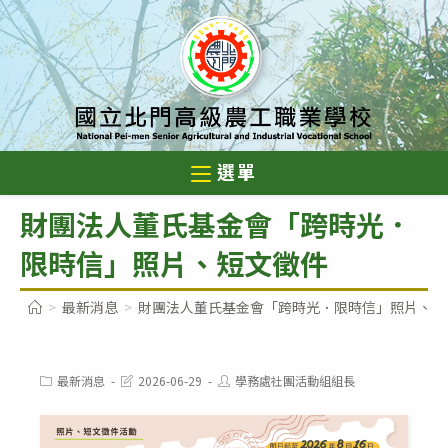
跳
轉
至
主
要
內
選單
容
財團法人董氏基金會「跨時光．
限時信」照片、短文徵件
>
最新消息
>
財團法人董氏基金會「跨時光．限時信」照片、短
Post
Post
Post
最新消息
2026-06-29
學務處社團活動組組長
category:
last
author:
modified: