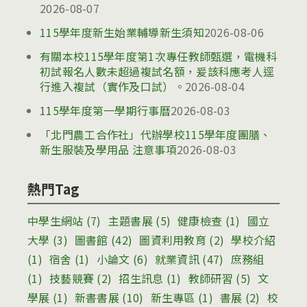
2026-08-07
115學年度新生始業輔導新生須知
2026-08-06
有關本校115學年度第1次專任教師甄選，電機科
初試報名人數未超過複試名額，爰該科應考人逕
行進入複試（實作及口試）。
2026-08-04
115學年度第一學期行事曆
2026-08-03
「北門農工合作社」代辦學校115學年度團膳、
新生服裝及學用品 注意事項
2026-08-03
熱門Tag
中學生網站
(7)
主題書展
(5)
健康檢查
(1)
國立
大學
(3)
圖書館
(42)
圖資利用教育
(2)
學校介紹
(1)
宿舍
(1)
小論文
(6)
就業資訊
(47)
庶務組
(1)
技藝競賽
(2)
招生訊息
(1)
教師研習
(5)
文
學展
(1)
新書書展
(10)
新生專區
(1)
書展
(2)
校