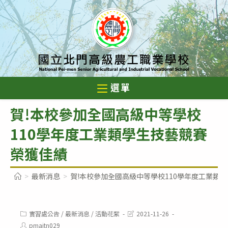
跳
轉
至
主
要
內
選單
容
賀!本校參加全國高級中等學校
110學年度工業類學生技藝競賽
榮獲佳績
>
最新消息
>
賀!本校參加全國高級中等學校110學年度工業類
Post
Post
實習處公告
/
最新消息
/
活動花絮
2021-11-26
category:
last
Post
pmaitn029