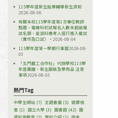
115學年度新生始業輔導新生須知
2026-08-06
有關本校115學年度第1次專任教師
甄選，電機科初試報名人數未超過複
試名額，爰該科應考人逕行進入複試
（實作及口試）。
2026-08-04
115學年度第一學期行事曆
2026-08-
03
「北門農工合作社」代辦學校115學
年度團膳、新生服裝及學用品 注意
事項
2026-08-03
熱門Tag
中學生網站
(7)
主題書展
(5)
健康檢
查
(1)
國立大學
(3)
圖書館
(42)
圖
資利用教育
(2)
學校介紹
(1)
宿舍