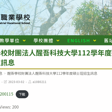
教學單位
學校團體
ENGLISH
舊
校財團法人醒吾科技大學112學年
生訊息
息
>
醒吾學校財團法人醒吾科技大學112學年度碩士班招生訊息
Post
Post
2023-03-02
a1080211
last
author:
modified:
1200115
下載
Views:
200