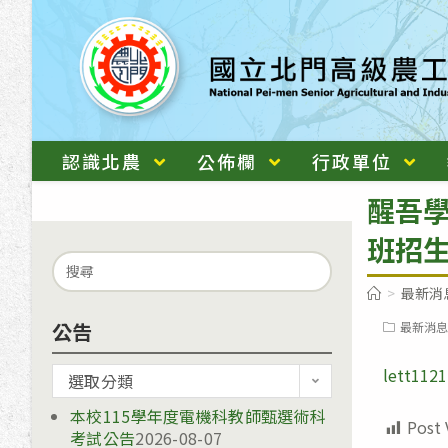
跳
轉
至
主
要
內
認識北農
公佈欄
行政單位
容
醒吾學
班招
Search
for:
>
最新消
公告
Post
最新消息
category:
lett112
公
選取分類
告
本校115學年度電機科教師甄選術科
Post 
考試公告
2026-08-07