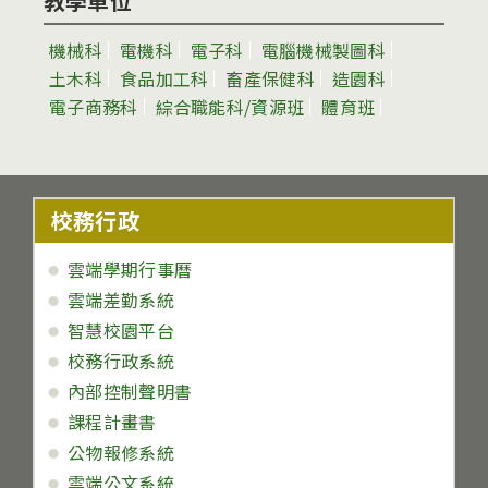
教學單位
機械科
電機科
電子科
電腦機械製圖科
土木科
食品加工科
畜產保健科
造園科
電子商務科
綜合職能科/資源班
體育班
校務行政
雲端學期行事曆
雲端差勤系統
智慧校園平台
校務行政系統
內部控制聲明書
課程計畫書
公物報修系統
雲端公文系統