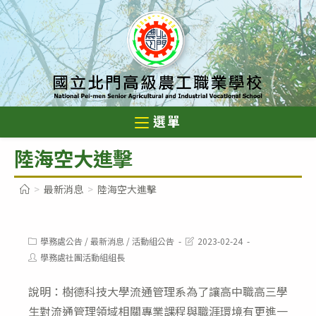
跳
轉
至
主
要
內
選單
容
陸海空大進擊
>
最新消息
>
陸海空大進擊
Post
Post
學務處公告
/
最新消息
/
活動組公告
2023-02-24
category:
last
Post
學務處社團活動組組長
modified:
author:
說明：樹德科技大學流通管理系為了讓高中職高三學
生對流通管理領域相關專業課程與職涯環境有更進一