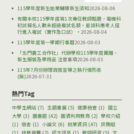
告
115學年度新生始業輔導新生須知
2026-08-06
有關本校115學年度第1次專任教師甄選，電機科
初試報名人數未超過複試名額，爰該科應考人逕
行進入複試（實作及口試）。
2026-08-04
115學年度第一學期行事曆
2026-08-03
「北門農工合作社」代辦學校115學年度團膳、
新生服裝及學用品 注意事項
2026-08-03
115年7月份辦理政策宣導之執行情形表
(無)
2026-07-31
熱門Tag
中學生網站
(7)
主題書展
(5)
健康檢查
(1)
國立
大學
(3)
圖書館
(42)
圖資利用教育
(2)
學校介紹
(1)
宿舍
(1)
小論文
(6)
就業資訊
(47)
庶務組
(1)
技藝競賽
(2)
招生訊息
(1)
教師研習
(5)
文