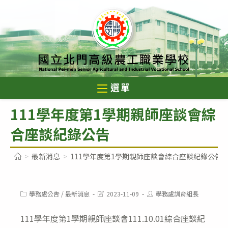
跳
轉
至
主
要
內
選單
容
111學年度第1學期親師座談會綜
合座談紀錄公告
>
最新消息
>
111學年度第1學期親師座談會綜合座談紀錄公告
Post
Post
Post
學務處公告
/
最新消息
2023-11-09
學務處訓育組長
category:
last
author:
modified:
111學年度第1學期親師座談會111.10.01綜合座談紀