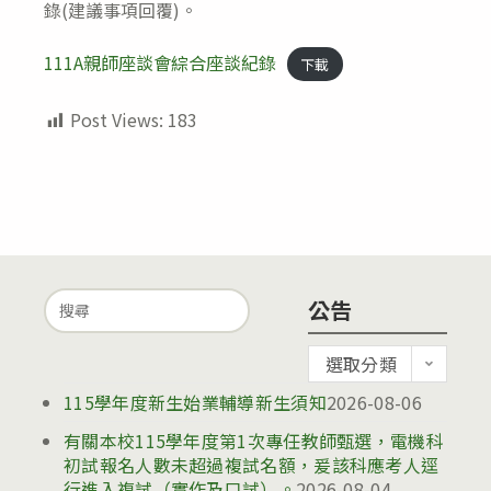
錄(建議事項回覆)。
111A親師座談會綜合座談紀錄
下載
Post Views:
183
Search
公告
for:
公
選取分類
告
115學年度新生始業輔導新生須知
2026-08-06
有關本校115學年度第1次專任教師甄選，電機科
初試報名人數未超過複試名額，爰該科應考人逕
行進入複試（實作及口試）。
2026-08-04